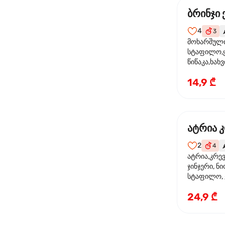
ბრინჯი
4
3

მოხარშული 
სტაფილო,ყ
წიწაკა,ხახვ
ფილე ,მარ
14,9 ₾
სოუსი,მწვან
მარცვლის ნ
ზეთი,ბარდ
ატრია 
2
4
🌶
ატრია,კრევ
ჯინჯერი, ნი
სტაფილო, ყ
თევზის სოუს
24,9 ₾
ტკბილ ცხარ
სეზამი, კრე