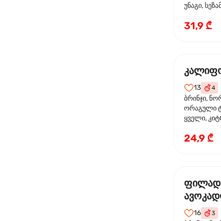
უნაგი, სეზა
31,9 ₾
კალიფო
13
4
ბრინჯი, ნო
ორაგული ტ
ყველი, კიტ
24,9 ₾
ფილად
ავოკა
16
3