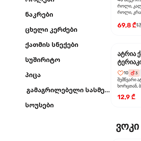
როლი, კა
როლი, კრა
ნაკრები
69,8 ₾
1
ცხელი კერძები
ქათმის სნექები
ატრია 
სუშირიტო
ტერიაკი
10
პიცა
3
შემწვარი ა
ხორცთან, 
გამაგრილებელი სასმელი
წიწაკა, ხახ
12,9 ₾
და ტერიაკ
სოუსები
ვოკი