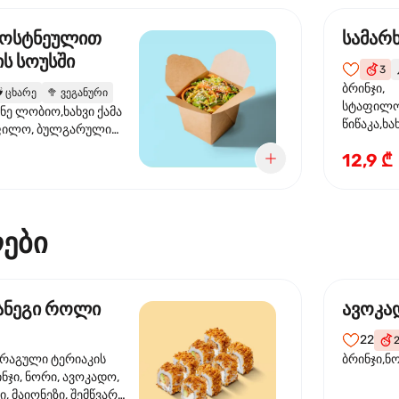
ბოსტნეულით
სამარ
ს სოუსში
3

ბრინჯი,
️
ცხარე
🥦
ვეგანური
სტაფილო
ანე ლობიო,ხახვი ქამა
წიწაკა,ხა
ფილო, ბულგარული
ბაზა,მარ
სუმზირის ზეთი,
12,9 ₾
სოუსი., მ
ოუსი, ყაბაყი
მარცვლის
ზეთი ,ბა
ები
მანეგი როლი
ავოკა
22
ორაგული ტერიაკის
ბრინჯი,ნ
ინჯი, ნორი, ავოკადო,
, მაიონეზი, შემწვარი