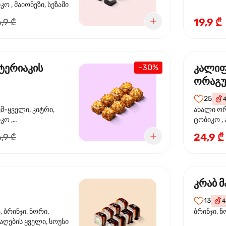
ო , მაიონეზი, სეზამი
19,9 ₾
,9 ₾
ტერიაკის
კალი
-30%
ორაგ
25
ემ-ყველი, კიტრი,
ახალი ორ
კო ,
ტობიკო ,
ემწვარი ორაგული,
24,9 ₾
,9 ₾
რიაკის სოუსი
კრაბ მ
13
4
 ბრინჯი, ნორი,
ბრინჯი, ნ
აღების ყველი, სოუსი