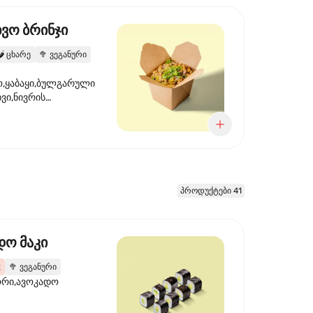
ხვო ბრინჯი
️
ცხარე
🥦
ვეგანური
,ყაბაყი,ბულგარული
ხვი,ნივრის
ილი,ტკბილ ცხარე
წვანე ხახვი,სეზამის
 ნაზავი,მზესუმზირის
რდა
პროდუქტები 41
დო მაკი
2
🥦
ვეგანური
ორი,ავოკადო