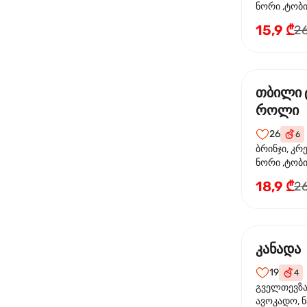
ნორი ,ტობიკ
15,9 ₾
26
თბილი 
როლი
26
6
ბრინჯი, კრ
ნორი ,ტობი
მაიონეზი,შ
18,9 ₾
26
სეზამი, ტე
კანადა
19
4
გველთევზა,
ავოკადო, ნ