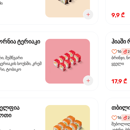
მი
9,9 ₾
რნია ტერიაკი
ჰიაში
16
2
რი, შემწვარი
ბრინჯი, ნ
ერიაკის სოუსში, კრემ
ყველი
რი, ტობიკო
17,9 ₾
ელფია
თბილი
დოთი
16
2
შებოლილი
კიტრი, ბრ