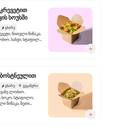
 კრევეტით
ის სოუსში
🌶️
ცხარე
ევეტი, წითელი წიწაკა,
ობიო, ხახვი, სტაფილო,
სი ტერიაკი, სეზამი,
ხვი, ნიორი
 ბოსტნეულით
🌶️
ცხარე
🥦
ვეგანური
ვანე ლობიო ,
მა სოკო, სტაფილო,
ი წიწაკა, ზეთი
რის, ტკბილ ცხარე
ბაყი