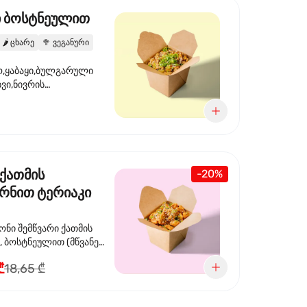
ი ბოსტნეულით
🌶️
ცხარე
🥦
ვეგანური
,ყაბაყი,ბულგარული
ხვი,ნივრის
ილი,ტკბილ ცხარე
ვანე ხახვი,სეზამის
 ნაზავი,მზესუმზირის
რდა
 ქათმის
-20%
რნით ტერიაკი
თ
ონი შემწვარი ქათმის
ოსტნეულით (მწვანე
სტაფილო, ყაბაყი და
₾
18,65 ₾
ერიაკის სოუსით, მწვანე
ეზამის
,ხახვი,მწვანე ხახვი