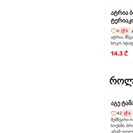
ატრია 
ტერიაკი
6
3
🌶
ატრია, მწვ
სოკო, სტა
წიწაკა, მზე
14,3 ₾
ტერიაკის ს
როლ
აგე ტა
42
4
შემწვარი 
სოუსში, ბრ
კრემ-ყველი