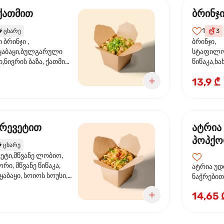
 ქათმით
ბრინჯ
1
️
ცხარე
3
ბრინჯი ,
ბრინჯი,
აბაყი,ბულგარული
სტაფილო
ი,ნივრის ბაზა, ქათმის
წიწაკა,ხა
ილი, ტკბილ ცხარე
ბაზა,მარ
13,9 ₾
ე ხახვი,სეზამის
სოუსი, მწ
აზავი,მზესუმზირის
მარცვლის
ა
ზეთი ,ბა
კრევეტით
ატრია
პოპქო
️
ცხარე
სოსუი
ეტი,მწვანე ლობიო,
ორი, მწვანე წიწაკა,
ატრია უდ
აბაყი, სოიოს სოუსი,
ნაჭრებით, ბ
ი, უნაგის სოუსი,
წიწაკა, 
14,65 
ე სოუსი, მწვანე ხახვი,
ნიორი) ტ
ვეტები, სეზამის ზეთი,
ლობიო. ს
მარცვლები