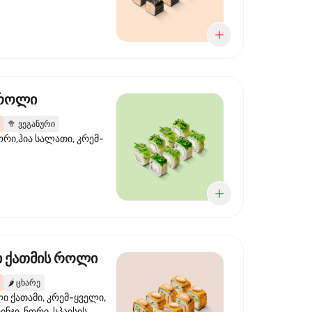
 როლი
🥦
ვეგანური
ორი,ჰია სალათი, კრემ-
 ქათმის როლი
🌶️
ცხარე
 ქათამი, კრემ-ყველი,
ინჯი, ნორი, სპაისის