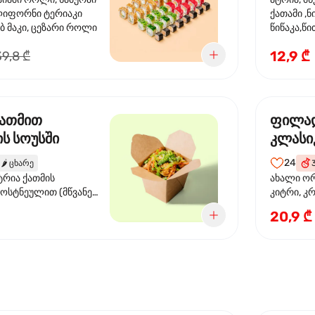
ლიფორნი ტერიაკი
ქათამი ,ნ
ბ მაკი, ცეზარი როლი
წიწაკა,
წიწაკა, ს
12,9 ₾
39,8 ₾
სოუსი, თე
სოუსი, ტ
მწვანე ხა
ქათმით
ფილა
ს სოუსში
კლასი
24
🌶️
ცხარე
ტრია ქათმის
ახალი ორ
ბოსტნეულით (მწვანე
კიტრი, კ
ვი, სტაფილო, ყაბაყი)
20,9 ₾
ის სოუსით