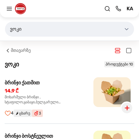
KA
ვოკი
მთავარზე
ვოკი
პროდუქტები 10
ბრინჯი ქათმით
14,9 ₾
მოხარშული ბრინჯი ,
სტაფილო,ყაბაყი,ბულგარული
წიწაკა,ხახვი,ნივრის ბაზა, ქათმის ფილე ,მარილი,
ტკბილ ცხარე სოუსი,მწვანე ხახვი,სეზამის
4
🌶️
ცხარე
3
მარცვლის ნაზავი,მზესუმზირის ზეთი,ბარდა
ბრინჯი ბოსტნეულით