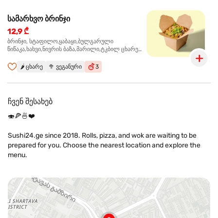
სამარხვო ბრინჯი
12,9 ₾
ბრინჯი, სტაფილო,ყაბაყი,ბულგარული
წიწაკა,ხახვი,ნივრის ბაზა,მარილი,ტკბილ ცხარე
სოუსი., მწვანე ხახვი,სეზამის მარცვლის
ნაზავი,მზესუმზირის ზეთი ,ბარდა
🌶️
ცხარე
🥦
ვეგანური
3
ჩვენ შესახებ
🍣🍕🍜❤️
Sushi24.ge since 2018. Rolls, pizza, and wok are waiting to be
prepared for you. Choose the nearest location and explore the
menu.