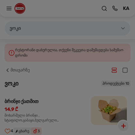
KA
ვოკი
რესტორანი დახურულია. თქვენი შეკვეთა დამუშავდება სამუშაო
დროში
მთავარზე
ვოკი
პროდუქტები 10
ბრინჯი ქათმით
14,9 ₾
მოხარშული ბრინჯი ,
სტაფილო,ყაბაყი,ბულგარული
წიწაკა,ხახვი,ნივრის ბაზა, ქათმის ფილე ,მარილი,
ტკბილ ცხარე სოუსი,მწვანე ხახვი,სეზამის
4
🌶️
ცხარე
3
მარცვლის ნაზავი,მზესუმზირის ზეთი,ბარდა