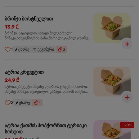
ბრინჯი ბოსტნეულით
13,9 ₾
ბრინჯი, სტაფილო,ყაბაყი,ბულგარული
წიწაკა,ხახვი,ნივრის ბაზა,მარილი,ტკბილ ცხარე
სოუსი, მწვანე ხახვი,სეზამის მარცვლის
ნაზავი,მზესუმზირის ზეთი ,ბარდა
1
🌶️
ცხარე
🥦
ვეგანური
3
ატრია კრევეტით
24,9 ₾
ატრია,კრევეტი,მწვანე ლობიო, ჯინჯერი, ნიორი,
მწვანე წიწაკა, სტაფილო, ყაბაყი, სოიოს სოუსი,
თევზის სოუსი, უნაგის სოუსი, ტკბილ ცხარე სოუსი,
მწვანე ხახვი, სეზამი, კრევეტები, სეზამის ზეთი,
2
🌶️
ცხარე
4
ატრია ქათმის პოპქორნით ტერიაკი
-20%
სოსუით