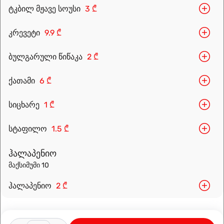
ტკბილ მჟავე სოუსი
3 ₾
კრევეტი
9.9 ₾
ბულგარული წიწაკა
2 ₾
Leaflet
|
OpenFreeMap
©
OpenMapTiles
Data from
OpenStreetMap
ქათამი
6 ₾
მარშრუტის დაგეგმვა
სიცხარე
1 ₾
სტაფილო
1.5 ₾
ჰალაპენიო
მაქსიმუმი 10
ჰალაპენიო
2 ₾