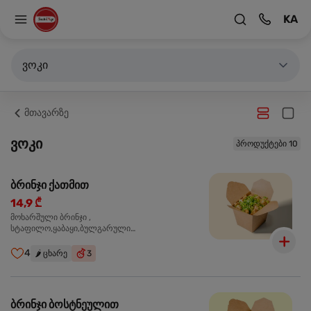
KA
ვოკი
მთავარზე
ვოკი
პროდუქტები 10
ბრინჯი ქათმით
14,9 ₾
მოხარშული ბრინჯი ,
სტაფილო,ყაბაყი,ბულგარული
წიწაკა,ხახვი,ნივრის ბაზა, ქათმის ფილე ,მარილი,
ტკბილ ცხარე სოუსი,მწვანე ხახვი,სეზამის
4
🌶️
ცხარე
3
მარცვლის ნაზავი,მზესუმზირის ზეთი,ბარდა
ბრინჯი ბოსტნეულით