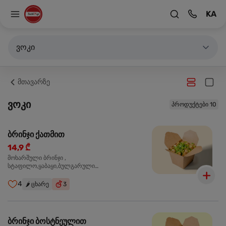
KA
ვოკი
მთავარზე
ვოკი
პროდუქტები 10
ბრინჯი ქათმით
14,9 ₾
მოხარშული ბრინჯი ,
სტაფილო,ყაბაყი,ბულგარული
წიწაკა,ხახვი,ნივრის ბაზა, ქათმის ფილე ,მარილი,
ტკბილ ცხარე სოუსი,მწვანე ხახვი,სეზამის
4
🌶️
ცხარე
3
მარცვლის ნაზავი,მზესუმზირის ზეთი,ბარდა
ბრინჯი ბოსტნეულით