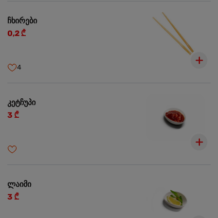
ჩხირები
0,2 ₾
4
კეტჩუპი
3 ₾
ლაიმი
3 ₾