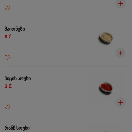
მაიონეზი
3 ₾
პიცის სოუსი
3 ₾
რანჩ სოუსი