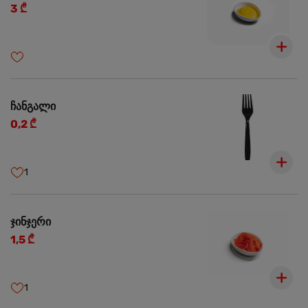
3 ₾
ჩანგალი
0,2 ₾
1
ჯინჯერი
1,5 ₾
1