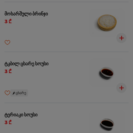
მოხარშული ბრინჯი
3 ₾
ტკბილ ცხარე სოუსი
3 ₾
🌶️
ცხარე
ტერიაკი სოუსი
3 ₾