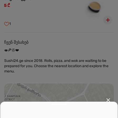
5 ₾
1
ჩვენ შესახებ
🍣🍕🍜❤️
Sushi24.ge since 2018. Rolls, pizza, and wok are waiting to be
prepared for you. Choose the nearest location and explore the
menu.