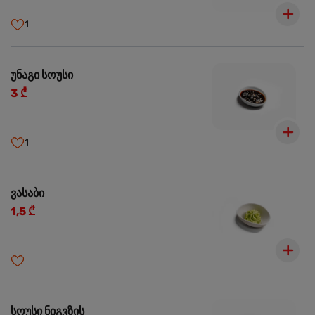
1
უნაგი სოუსი
3 ₾
1
ვასაბი
1,5 ₾
სოუსი ნიგვზის