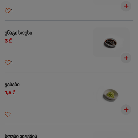
1
უნაგი სოუსი
3 ₾
1
ვასაბი
1,5 ₾
სოუსი ნიგვზის