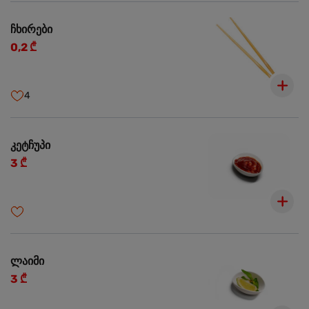
ჩხირები
0,2 ₾
4
კეტჩუპი
3 ₾
ლაიმი
3 ₾