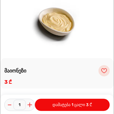
Leaflet
|
OpenFreeMap
©
OpenMapTiles
Data from
OpenStreetMap
მარშრუტის დაგეგმვა
მაიონეზი
3 ₾
დამატება 1 ცალი 3 ₾