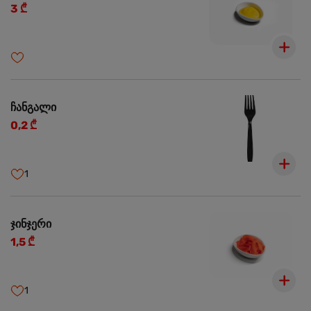
3 ₾
ჩანგალი
0,2 ₾
1
ჯინჯერი
1,5 ₾
1