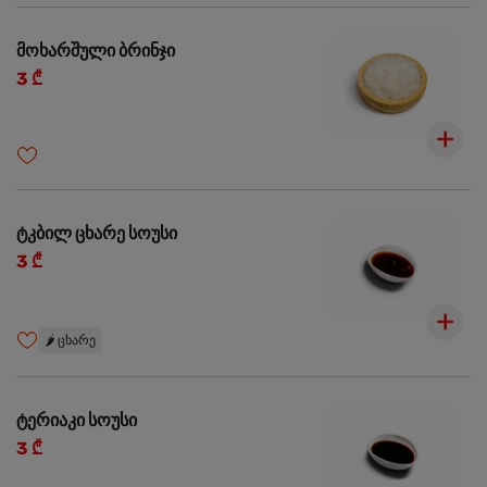
მოხარშული ბრინჯი
3 ₾
ტკბილ ცხარე სოუსი
3 ₾
🌶️
ცხარე
ტერიაკი სოუსი
3 ₾