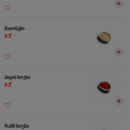
მაიონეზი
3 ₾
პიცის სოუსი
3 ₾
რანჩ სოუსი