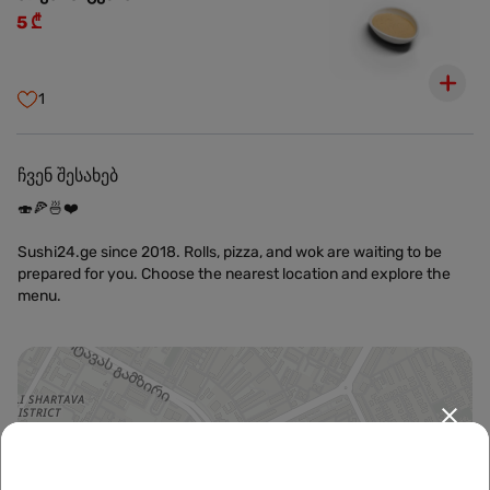
5 ₾
1
ჩვენ შესახებ
🍣🍕🍜❤️
Sushi24.ge since 2018. Rolls, pizza, and wok are waiting to be
prepared for you. Choose the nearest location and explore the
menu.