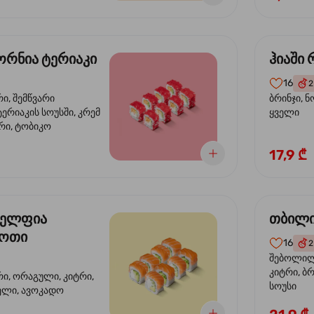
რნია ტერიაკი
ჰიაში
16
2
რი, შემწვარი
ბრინჯი, ნ
ერიაკის სოუსში, კრემ
ყველი
რი, ტობიკო
17,9 ₾
ელფია
თბილი
დოთი
16
2
შებოლილი
კიტრი, ბრ
რი, ორაგული, კიტრი,
სოუსი
ველი, ავოკადო