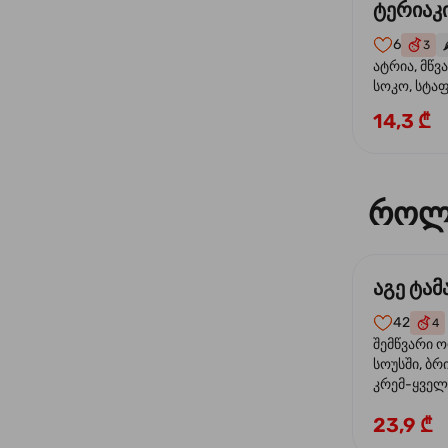
ტერიაკი
6
3
🌶
ატრია, მწვ
სოკო, სტა
წიწაკა, მზე
14,3 ₾
ტერიაკის ს
როლ
აგე ტა
42
4
შემწვარი 
სოუსში, ბრ
კრემ-ყველი
ხახვი
23,9 ₾