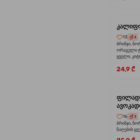
კალიფო
13
4
ბრინჯი, ნო
ორაგული ტ
ყველი, კიტ
24,9 ₾
ფილად
ავოკა
16
3
ბრინჯი, ნო
ნაღების ყ