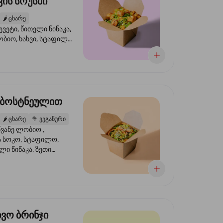
ის სოუსში
🌶️
ცხარე
ევეტი, წითელი წიწაკა,
ობიო, ხახვი, სტაფილო,
სი ტერიაკი, სეზამი,
ხვი, ნიორი
 ბოსტნეულით
🌶️
ცხარე
🥦
ვეგანური
ვანე ლობიო ,
მა სოკო, სტაფილო,
ი წიწაკა, ზეთი
რის, ტკბილ ცხარე
ბაყი
ხვო ბრინჯი