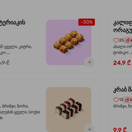
ტერიაკის
კალი
-30%
ორაგ
25
ემ-ყველი, კიტრი,
ახალი ორ
კო ,
ტობიკო ,
ემწვარი ორაგული,
24,9 ₾
,9 ₾
რიაკის სოუსი
კრაბ მ
13
4
 ბრინჯი, ნორი,
ბრინჯი, ნ
აღების ყველი, სოუსი
მი
9,9 ₾