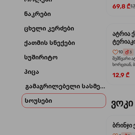
69,8 ₾
1
ნაკრები
ცხელი კერძები
ატრია 
ტერიაკი
ქათმის სნექები
10
3
სუშირიტო
შემწვარი ა
ხორცთან, 
პიცა
წიწაკა, ხახ
12,9 ₾
და ტერიაკ
გამაგრილებელი სასმელი
სოუსები
ვოკი
ბრინჯი