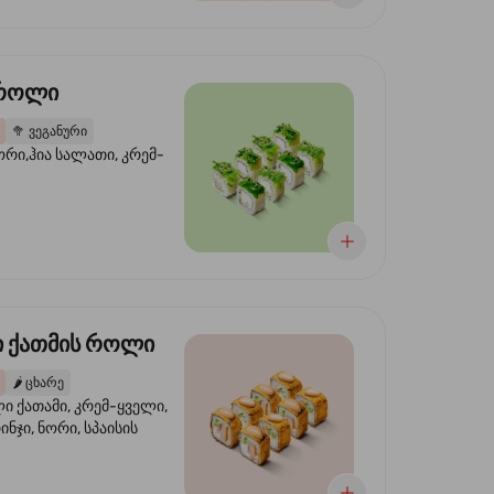
 როლი
🥦
ვეგანური
ორი,ჰია სალათი, კრემ-
 ქათმის როლი
🌶️
ცხარე
 ქათამი, კრემ-ყველი,
ინჯი, ნორი, სპაისის