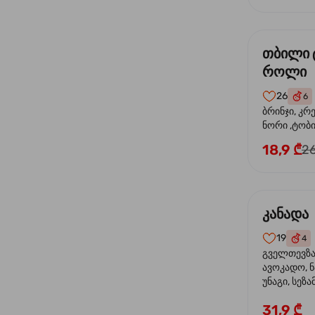
თბილი 
როლი
26
6
ბრინჯი, კრ
ნორი ,ტობი
მაიონეზი,შ
18,9 ₾
26
სეზამი, ტე
კანადა
19
4
გველთევზა,
ავოკადო, ნ
უნაგი, სეზა
31,9 ₾