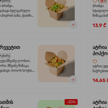
1
️
ცხარე
3
ბრინჯი ,
ბრინჯი,
აბაყი,ბულგარული
სტაფილო
ი,ნივრის ბაზა, ქათმის
წიწაკა,ხა
ილი, ტკბილ ცხარე
ბაზა,მარ
13,9 ₾
ე ხახვი,სეზამის
სოუსი, მწ
აზავი,მზესუმზირის
მარცვლის
ა
ზეთი ,ბა
კრევეტით
ატრია
პოპქო
️
ცხარე
სოსუი
ეტი,მწვანე ლობიო,
ორი, მწვანე წიწაკა,
ატრია უდ
აბაყი, სოიოს სოუსი,
ნაჭრებით, ბ
ი, უნაგის სოუსი,
წიწაკა, 
14,65 
ე სოუსი, მწვანე ხახვი,
ნიორი) ტ
ვეტები, სეზამის ზეთი,
ლობიო. ს
მარცვლები
ქათმის
ატრია
-20%