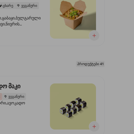
️
ცხარე
🥦
ვეგანური
,ყაბაყი,ბულგარული
ხვი,ნივრის
ილი,ტკბილ ცხარე
წვანე ხახვი,სეზამის
 ნაზავი,მზესუმზირის
რდა
პროდუქტები 41
დო მაკი
2
🥦
ვეგანური
ორი,ავოკადო