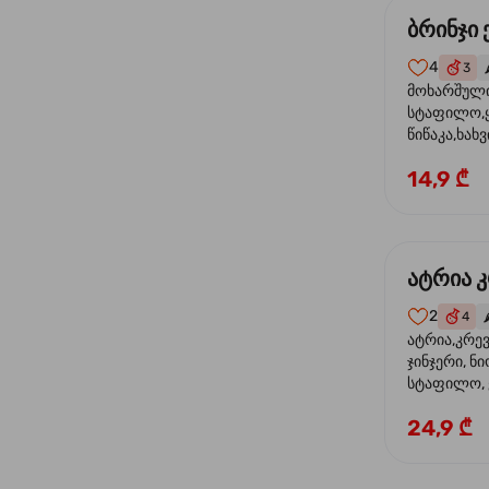
ბრინჯი
4
3

მოხარშული 
სტაფილო,ყ
წიწაკა,ხახვ
ფილე ,მარ
14,9 ₾
სოუსი,მწვან
მარცვლის ნ
ზეთი,ბარდ
ატრია 
2
4
🌶
ატრია,კრევ
ჯინჯერი, ნი
სტაფილო, ყ
თევზის სოუს
24,9 ₾
ტკბილ ცხარ
სეზამი, კრე