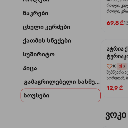
როლი, კა
როლი, კრა
ნაკრები
69,8 ₾
1
ცხელი კერძები
ქათმის სნექები
ატრია 
სუშირიტო
ტერიაკი
10
პიცა
3
შემწვარი ა
ხორცთან, 
გამაგრილებელი სასმელი
წიწაკა, ხახ
12,9 ₾
და ტერიაკ
სოუსები
ვოკი