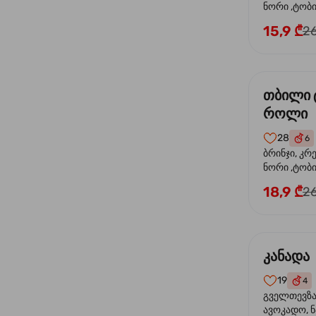
ნორი ,ტობიკ
15,9 ₾
26
თბილი 
როლი
28
6
ბრინჯი, კრ
ნორი ,ტობი
მაიონეზი,შ
18,9 ₾
26
სეზამი, ტე
კანადა
19
4
გველთევზა,
ავოკადო, ნ