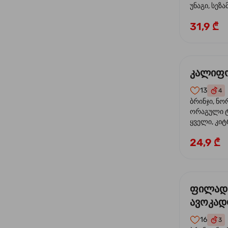
უნაგი, სეზა
31,9 ₾
კალიფო
13
4
ბრინჯი, ნო
ორაგული ტ
ყველი, კიტ
24,9 ₾
ფილად
ავოკა
16
3