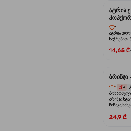
ატრია 
პოპქო
ტკბილც
1
ატრია უდონ
ნაჭრებით, ბოს
წიწაკა, სტ
14,65 ₾
ნიორი) ტკ
მწვანე ლობ
მარცვლები,
ბრინჯი
1
4
🌶
მოხარშულ
ბრინჯი,სტ
წიწაკა,ხახვ
კრევეტი,მ
24,9 ₾
სოუსი, მწვა
მარცვლის ნ
ზეთი ,ბარდ