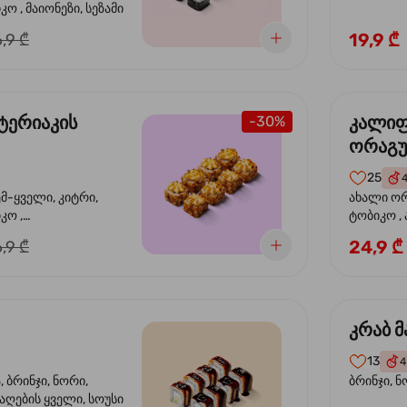
ო , მაიონეზი, სეზამი
19,9 ₾
,9 ₾
ტერიაკის
კალი
-30%
ორაგ
25
ემ-ყველი, კიტრი,
ახალი ორ
კო ,
ტობიკო ,
ემწვარი ორაგული,
24,9 ₾
,9 ₾
რიაკის სოუსი
კრაბ მ
13
4
 ბრინჯი, ნორი,
ბრინჯი, ნ
აღების ყველი, სოუსი