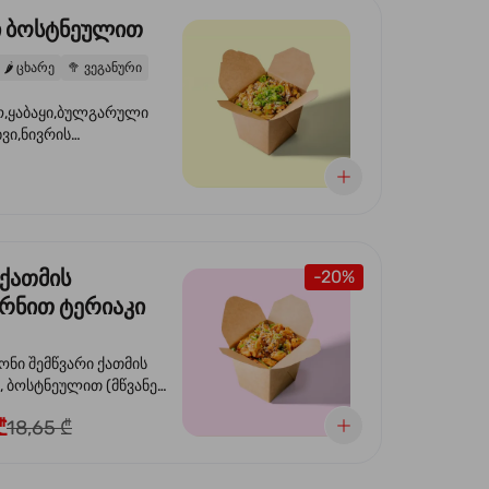
ი ბოსტნეულით
🌶️
ცხარე
🥦
ვეგანური
,ყაბაყი,ბულგარული
ხვი,ნივრის
ილი,ტკბილ ცხარე
ვანე ხახვი,სეზამის
 ნაზავი,მზესუმზირის
რდა
 ქათმის
-20%
რნით ტერიაკი
თ
ონი შემწვარი ქათმის
ოსტნეულით (მწვანე
სტაფილო, ყაბაყი და
₾
18,65 ₾
ერიაკის სოუსით, მწვანე
ეზამის
,ხახვი,მწვანე ხახვი