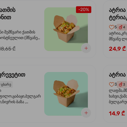
ქათმის
ატრია
-20%
რნით
ტერიაკ
ხარე სოუსით
5
4
ი შემწვარი ქათმის
ატრია,კრ
ტნეულით (მწვანე
მწვანე ლ
აფილო, ყაბაყი და
ზეთი, სოუ
24,9 ₾
18,65 ₾
ბილ-ცხარე სოუსით,
მწვანე ხა
იო. სეზამის
ხახვი,მწვანე ხახვი
 კრევეტით
ატრია
3
️
ცხარე
3
ი
ლაფშა,მწ
აფილო,ყაბაყი,ბულგარული
ხახვი,ქა
ი,ნივრის ბაზა ,
ბულგარულ
არილი, ტკბილ ცხარე
მზესუმზი
14,9 ₾
ნე ხახვი, სეზამის
სოუსი, ყა
აზავი,მზესუმზირის
ა