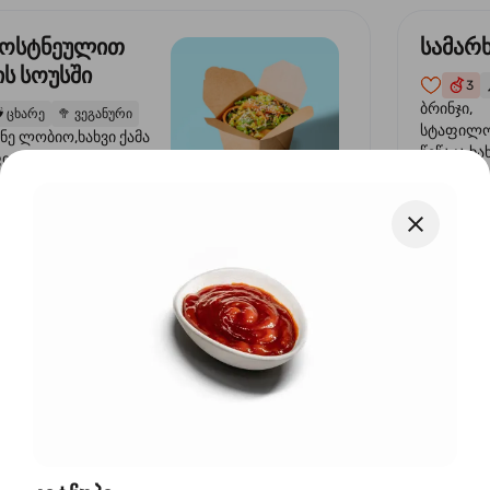
ბოსტნეულით
სამარ
ს სოუსში
3

ბრინჯი,
️
ცხარე
🥦
ვეგანური
სტაფილო
ანე ლობიო,ხახვი ქამა
წიწაკა,ხა
ფილო, ბულგარული
ბაზა,მარ
სუმზირის ზეთი,
12,9 ₾
სოუსი., მ
ოუსი, ყაბაყი
მარცვლის
ზეთი ,ბა
ები
მანეგი როლი
ავოკა
22
ორაგული ტერიაკის
ბრინჯი,ნ
ინჯი, ნორი, ავოკადო,
, მაიონეზი, შემწვარი