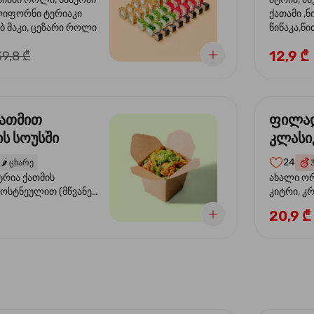
ლიფორნი ტერიაკი
ქათამი ,ნ
ბ მაკი, ცეზარი როლი
წიწაკა,
წიწაკა, ს
12,9 ₾
39,8 ₾
სოუსი, თე
სოუსი, ტ
მწვანე ხა
ქათმით
ფილა
ს სოუსში
კლასი
24
🌶️
ცხარე
ტრია ქათმის
ახალი ორ
ბოსტნეულით (მწვანე
კიტრი, კ
ვი, სტაფილო, ყაბაყი)
20,9 ₾
ის სოუსით