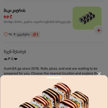
მაკი კიტრის
9,9 ₾
ბრინჯი, ნორი, კიტრი, თეთრი სეზამის მარცვლები
16
🥦
ვეგანური
3
ჩვენ შესახებ
🍣🍕🍜❤️
Sushi24.ge since 2018. Rolls, pizza, and wok are waiting to be
prepared for you. Choose the nearest location and explore the
menu.