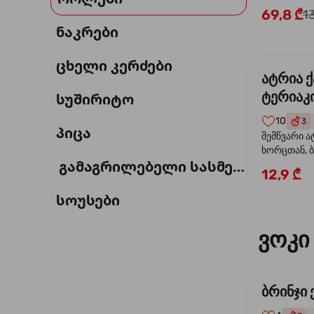
69,8 ₾
1
ნაკრები
ცხელი კერძები
ატრია 
ტერიაკი
სუშირიტო
10
3
პიცა
შემწვარი ა
ხორცთან, 
გამაგრილებელი სასმელი
წიწაკა, ხახ
12,9 ₾
და ტერიაკ
სოუსები
ვოკი
ბრინჯი