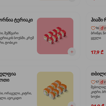
რნია ტერიაკი
ჰიაში
16
2
რი, შემწვარი
ბრინჯი, ნ
ერიაკის სოუსში, კრემ
ყველი
რი, ტობიკო
17,9 ₾
ელფია
თბილი
დოთი
17
2
შებოლილი
კიტრი, ბრ
რი, ორაგული, კიტრი,
სოუსი
ველი, ავოკადო