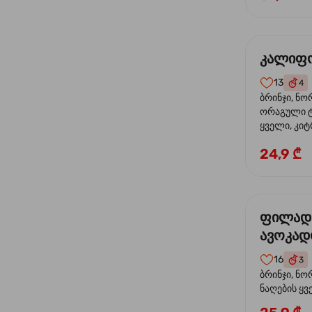
კალიფო
13
4
ბრინჯი, ნო
ორაგული ტ
ყველი, კიტ
24,9 ₾
ფილად
ავოკა
16
3
ბრინჯი, ნო
ნაღების ყ