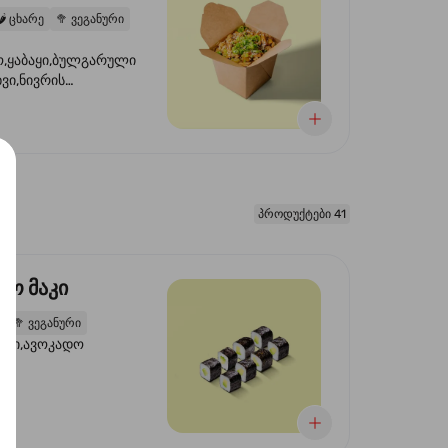
️
ცხარე
🥦
ვეგანური
,ყაბაყი,ბულგარული
ხვი,ნივრის
ილი,ტკბილ ცხარე
წვანე ხახვი,სეზამის
 ნაზავი,მზესუმზირის
რდა
პროდუქტები 41
დო მაკი
2
🥦
ვეგანური
ორი,ავოკადო