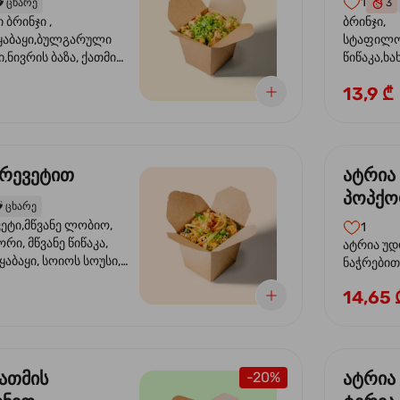
1
️
ცხარე
3
ბრინჯი ,
ბრინჯი,
აბაყი,ბულგარული
სტაფილო
ი,ნივრის ბაზა, ქათმის
წიწაკა,ხა
ილი, ტკბილ ცხარე
ბაზა,მარ
13,9 ₾
ე ხახვი,სეზამის
სოუსი, მწ
აზავი,მზესუმზირის
მარცვლის
ა
ზეთი ,ბა
კრევეტით
ატრია
პოპქო
️
ცხარე
სოსუი
ეტი,მწვანე ლობიო,
1
ორი, მწვანე წიწაკა,
ატრია უდ
აბაყი, სოიოს სოუსი,
ნაჭრებით, ბ
ი, უნაგის სოუსი,
წიწაკა, 
14,65 
ე სოუსი, მწვანე ხახვი,
ნიორი) ტ
ვეტები, სეზამის ზეთი,
ლობიო. ს
მარცვლები
ქათმის
ატრია
-20%