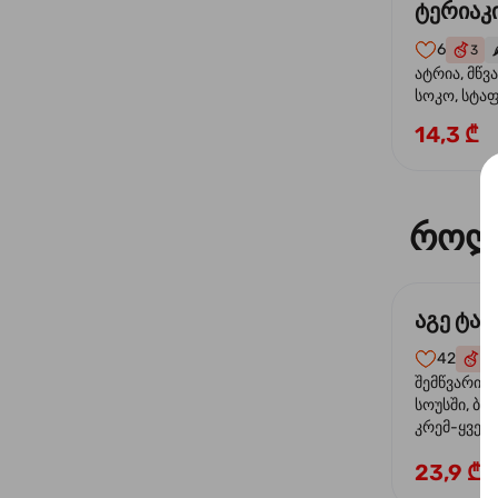
ტერიაკი
6
3
🌶
ატრია, მწვ
სოკო, სტა
წიწაკა, მზე
14,3 ₾
ტერიაკის ს
როლ
აგე ტა
42
4
შემწვარი 
სოუსში, ბრ
კრემ-ყველი
ხახვი
23,9 ₾