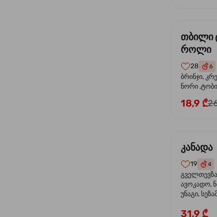
თბილი 
როლი
28
6
ბრინჯი, კრ
ნორი ,ტობი
მაიონეზი,შ
18,9 ₾
26
სეზამი, ტე
კანადა
19
4
გველთევზა,
ავოკადო, ნ
უნაგი, სეზა
31,9 ₾