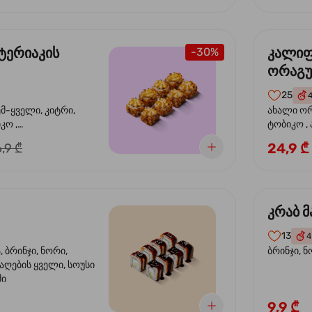
ტერიაკის
კალი
-30%
ორაგ
25
ემ-ყველი, კიტრი,
ახალი ორ
კო ,
ტობიკო ,
ემწვარი ორაგული,
24,9 ₾
,9 ₾
რიაკის სოუსი
კრაბ მ
13
4
 ბრინჯი, ნორი,
ბრინჯი, ნ
აღების ყველი, სოუსი
მი
9,9 ₾