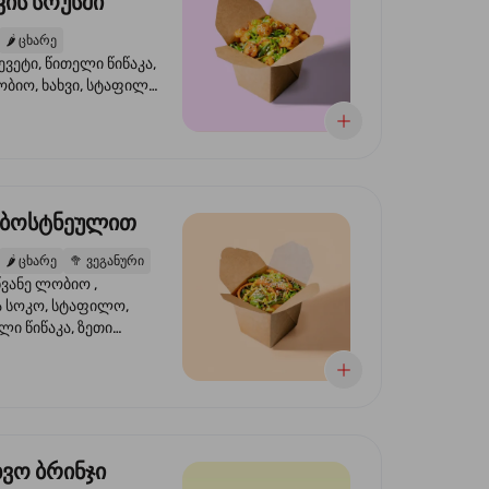
ის სოუსში
🌶️
ცხარე
ევეტი, წითელი წიწაკა,
ობიო, ხახვი, სტაფილო,
სი ტერიაკი, სეზამი,
ხვი, ნიორი
 ბოსტნეულით
🌶️
ცხარე
🥦
ვეგანური
ვანე ლობიო ,
მა სოკო, სტაფილო,
ი წიწაკა, ზეთი
რის, ტკბილ ცხარე
ბაყი
ხვო ბრინჯი