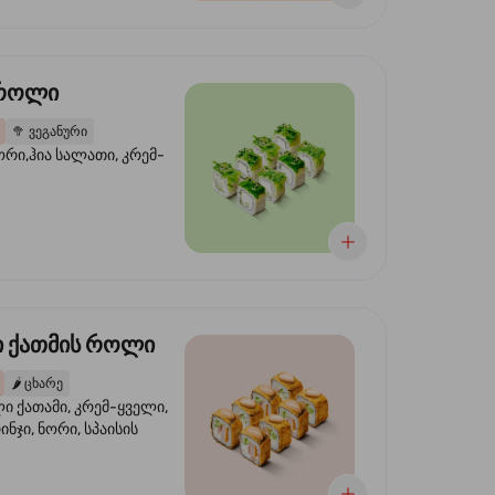
 როლი
🥦
ვეგანური
ორი,ჰია სალათი, კრემ-
 ქათმის როლი
🌶️
ცხარე
 ქათამი, კრემ-ყველი,
ინჯი, ნორი, სპაისის