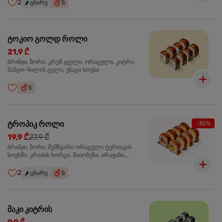
2
🌶️
ცხარე
5
ტოკიო გოლდ როლი
21,9 ₾
ბრინჯი, ნორი, კრემ ყველი, ორაგული, კიტრი,
მანგო-ჩილის გელი, უნაგი სოუსი
5
ტროპიკ როლი
-30%
19,9 ₾
27,9 ₾
ბრინჯი, ნორი, შემწვარი ორაგული ტერიაკის
სოუსში, კრაბის ხორცი, მაიონეზი, არაჟანი,
სტაფილო, კიტრი, წითელი კომბოსტო, უნაგი
სოუსი, მანგო-ჩილის გელი
2
🌶️
ცხარე
5
მაკი კიტრის