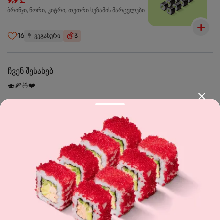
9,9 ₾
ბრინჯი, ნორი, კიტრი, თეთრი სეზამის მარცვლები
16
🥦
ვეგანური
3
ჩვენ შესახებ
🍣🍕🍜❤️
Sushi24.ge since 2018. Rolls, pizza, and wok are waiting to be
prepared for you. Choose the nearest location and explore the
menu.