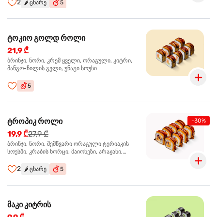
2
🌶️
ცხარე
5
ტოკიო გოლდ როლი
21,9 ₾
ბრინჯი, ნორი, კრემ ყველი, ორაგული, კიტრი,
მანგო-ჩილის გელი, უნაგი სოუსი
5
ტროპიკ როლი
-30%
19,9 ₾
27,9 ₾
ბრინჯი, ნორი, შემწვარი ორაგული ტერიაკის
სოუსში, კრაბის ხორცი, მაიონეზი, არაჟანი,
სტაფილო, კიტრი, წითელი კომბოსტო, უნაგი
სოუსი, მანგო-ჩილის გელი
2
🌶️
ცხარე
5
მაკი კიტრის