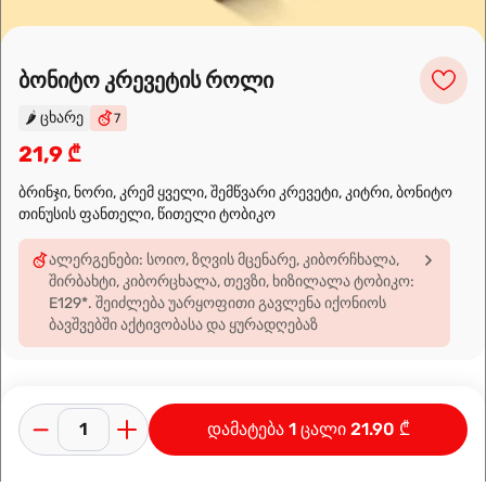
Leaflet
|
OpenFreeMap
©
OpenMapTiles
Data from
OpenStreetMap
ბონიტო კრევეტის როლი
🌶️
ცხარე
7
მარშრუტის დაგეგმვა
21,9 ₾
ბრინჯი, ნორი, კრემ ყველი, შემწვარი კრევეტი, კიტრი, ბონიტო
თინუსის ფანთელი, წითელი ტობიკო
ალერგენები: სოიო, ზღვის მცენარე, კიბორჩხალა,
შირბახტი, კიბორცხალა, თევზი, ხიზილალა ტობიკო:
E129*. შეიძლება უარყოფითი გავლენა იქონიოს
ბავშვებში აქტივობასა და ყურადღებაზ
დამატება 1 ცალი 21.90 ₾