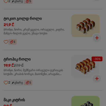
2
🌶️
ცხარე
5
ტოკიო გოლდ როლი
21,9 ₾
ბრინჯი, ნორი, კრემ ყველი, ორაგული, კიტრი,
მანგო-ჩილის გელი, უნაგი სოუსი
5
ტროპიკ როლი
-30%
19,9 ₾
27,9 ₾
ბრინჯი, ნორი, შემწვარი ორაგული ტერიაკის
სოუსში, კრაბის ხორცი, მაიონეზი, არაჟანი,
სტაფილო, კიტრი, წითელი კომბოსტო, უნაგი
სოუსი, მანგო-ჩილის გელი
2
🌶️
ცხარე
5
მაკი კიტრის