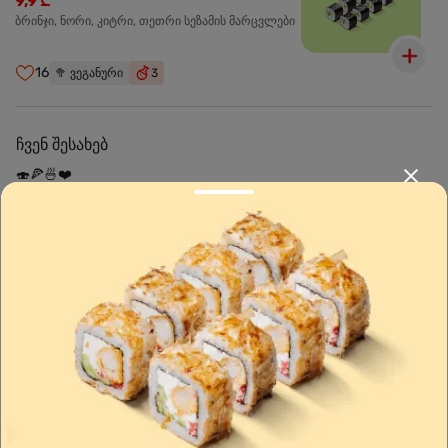
9,9 ₾
ბრინჯი, ნორი, კიტრი, თეთრი სეზამის მარცვლები
16
🥦
ვეგანური
3
ჩვენ შესახებ
🍣🍕🍜❤️
Sushi24.ge since 2018. Rolls, pizza, and wok are waiting to be
prepared for you. Choose the nearest location and explore the
menu.