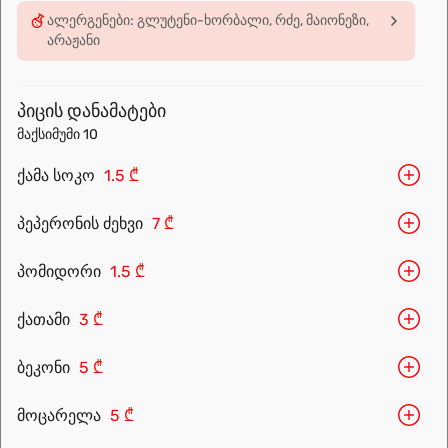
ალერგენები: გლუტენი-ხორბალი, რძე, მაიონეზი,
Sushi24.ge since 2018. Rolls, pizza, and wok are waiting to be
არაჟანი
prepared for you. Choose the nearest location and explore the
menu.
პიცის დანამატები
მაქსიმუმი 10
ქამა სოკო
1.5 ₾
პეპერონის ძეხვი
7 ₾
პომიდორი
1.5 ₾
ქათამი
3 ₾
Leaflet
|
OpenFreeMap
©
OpenMapTiles
Data from
OpenStreetMap
ბეკონი
5 ₾
მარშრუტის დაგეგმვა
მოცარელა
5 ₾