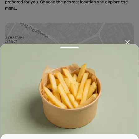
prepared for you. Choose the nearest location and explore the
menu.
Leaflet
|
OpenFreeMap
©
OpenMapTiles
Data from
OpenStreetMap
მარშრუტის დაგეგმვა