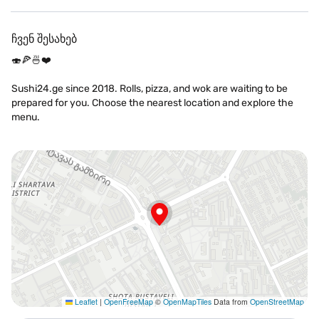
ჩვენ შესახებ
🍣🍕🍜❤️
Sushi24.ge since 2018. Rolls, pizza, and wok are waiting to be
prepared for you. Choose the nearest location and explore the
menu.
Leaflet
|
OpenFreeMap
©
OpenMapTiles
Data from
OpenStreetMap