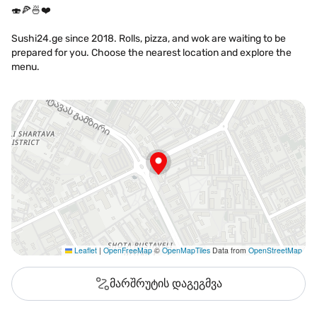
🍣🍕🍜❤️
Sushi24.ge since 2018. Rolls, pizza, and wok are waiting to be
prepared for you. Choose the nearest location and explore the
menu.
Leaflet
|
OpenFreeMap
©
OpenMapTiles
Data from
OpenStreetMap
მარშრუტის დაგეგმვა