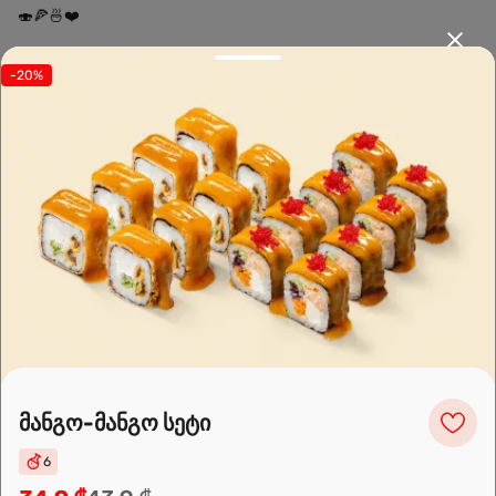
🍣🍕🍜❤️
Sushi24.ge since 2018. Rolls, pizza, and wok are waiting to be
-20%
prepared for you. Choose the nearest location and explore the
menu.
Leaflet
|
OpenFreeMap
©
OpenMapTiles
Data from
OpenStreetMap
მანგო-მანგო სეტი
მარშრუტის დაგეგმვა
6