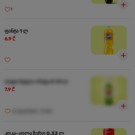
1
ფანტა 1 ლ
6,9 ₾
ლუდი სტელა არტუა 0.33 ლ
7,9 ₾
🍺
ალკოჰოლი
🍺
18+
კოკა-კოლა ზერო 0.33 ლ