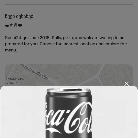
ჩვენ შესახებ
🍣🍕🍜❤️
Sushi24.ge since 2018. Rolls, pizza, and wok are waiting to be
prepared for you. Choose the nearest location and explore the
menu.
Leaflet
|
OpenFreeMap
©
OpenMapTiles
Data from
OpenStreetMap