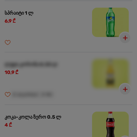
სპრაიტი 1 ლ
6,9 ₾
ლუდი კორონა 0.33 ლ
10,9 ₾
🍺
ალკოჰოლი
🍺
18+
კოკა-კოლა ზერო 0.5 ლ
4 ₾