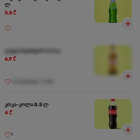
ლ
5,5 ₾
ლუდი ნატახტარი 0.5 ლ
6,9 ₾
🍺
ალკოჰოლი
🍺
18+
კოკა-კოლა 0.5 ლ
4 ₾
1