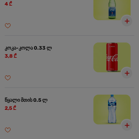
4 ₾
კოკა-კოლა 0.33 ლ
3,8 ₾
წყალი მთის 0.5 ლ
2,5 ₾