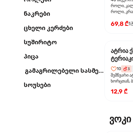
როლი, კა
როლი, კრა
ნაკრები
69,8 ₾
1
ცხელი კერძები
სუშირიტო
ატრია 
პიცა
ტერიაკი
10
გამაგრილებელი სასმელი
3
შემწვარი ა
ხორცთან, 
სოუსები
წიწაკა, ხახ
12,9 ₾
და ტერიაკ
ვოკი