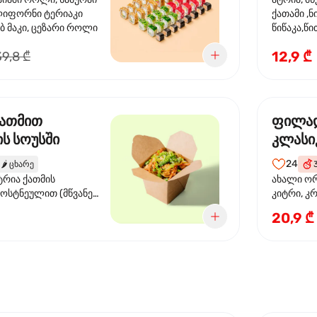
ლიფორნი ტერიაკი
ქათამი ,ნ
ბ მაკი, ცეზარი როლი
წიწაკა,
წიწაკა, ს
12,9 ₾
39,8 ₾
სოუსი, თე
სოუსი, ტ
მწვანე ხა
ქათმით
ფილა
ს სოუსში
კლასი
24
🌶️
ცხარე
ტრია ქათმის
ახალი ორ
ბოსტნეულით (მწვანე
კიტრი, კ
ვი, სტაფილო, ყაბაყი)
20,9 ₾
ის სოუსით