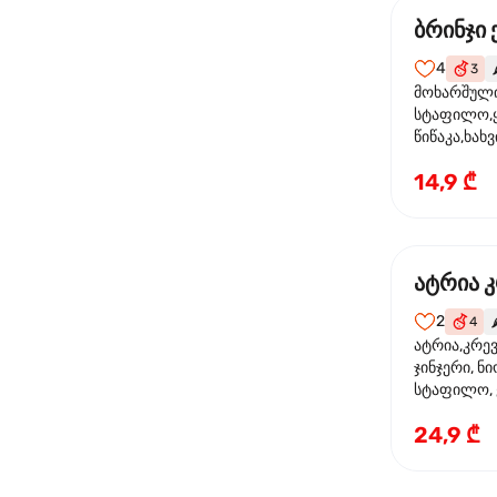
ბრინჯი
4
3

მოხარშული 
სტაფილო,ყ
წიწაკა,ხახვ
ფილე ,მარ
14,9 ₾
სოუსი,მწვან
მარცვლის ნ
ზეთი,ბარდ
ატრია 
2
4
🌶
ატრია,კრევ
ჯინჯერი, ნი
სტაფილო, ყ
თევზის სოუს
24,9 ₾
ტკბილ ცხარ
სეზამი, კრე