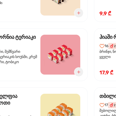
მი
9,9 ₾
რნია ტერიაკი
ჰიაში
16
2
რი, შემწვარი
ბრინჯი, ნ
ერიაკის სოუსში, კრემ
ყველი
რი, ტობიკო
17,9 ₾
ელფია
თბილი
დოთი
17
2
შებოლილი
კიტრი, ბრ