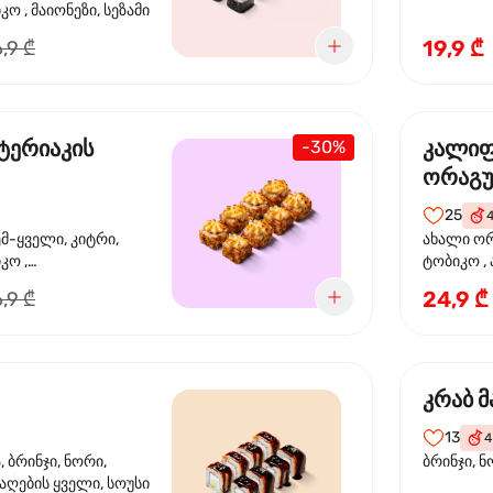
ო , მაიონეზი, სეზამი
19,9 ₾
,9 ₾
ტერიაკის
კალი
-30%
ორაგ
25
ემ-ყველი, კიტრი,
ახალი ორ
კო ,
ტობიკო ,
ემწვარი ორაგული,
24,9 ₾
,9 ₾
რიაკის სოუსი
კრაბ მ
13
4
 ბრინჯი, ნორი,
ბრინჯი, ნ
აღების ყველი, სოუსი