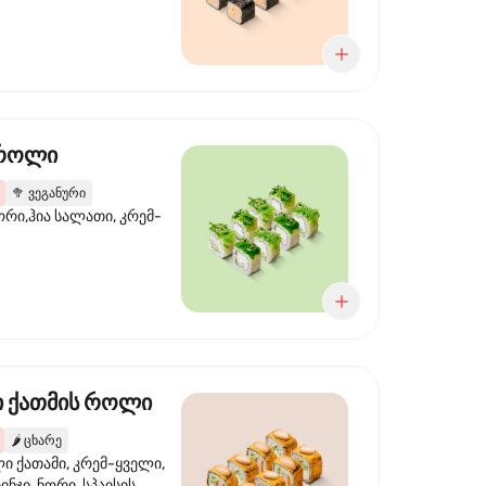
 როლი
🥦
ვეგანური
ორი,ჰია სალათი, კრემ-
 ქათმის როლი
🌶️
ცხარე
 ქათამი, კრემ-ყველი,
ინჯი, ნორი, სპაისის