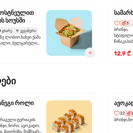
ბოსტნეულით
სამარ
ს სოუსში
3

ბრინჯი,
️
ცხარე
🥦
ვეგანური
სტაფილო
ანე ლობიო,ხახვი ქამა
წიწაკა,ხა
ფილო, ბულგარული
ბაზა,მარ
სუმზირის ზეთი,
12,9 ₾
სოუსი., მ
ოუსი, ყაბაყი
მარცვლის
ზეთი ,ბა
ები
მანეგი როლი
ავოკა
22
ორაგული ტერიაკის
ბრინჯი,ნ
ინჯი, ნორი, ავოკადო,
, მაიონეზი, შემწვარი