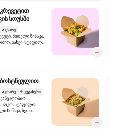
 კრევეტით
ის სოუსში
🌶️
ცხარე
ევეტი, წითელი წიწაკა,
ობიო, ხახვი, სტაფილო,
სი ტერიაკი, სეზამი,
ხვი, ნიორი
 ბოსტნეულით
🌶️
ცხარე
🥦
ვეგანური
ვანე ლობიო ,
მა სოკო, სტაფილო,
ი წიწაკა, ზეთი
რის, ტკბილ ცხარე
ბაყი