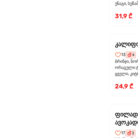
უნაგი, სეზა
31,9 ₾
კალიფო
13
4
ბრინჯი, ნო
ორაგული ტ
ყველი, კიტ
24,9 ₾
ფილად
ავოკა
17
3