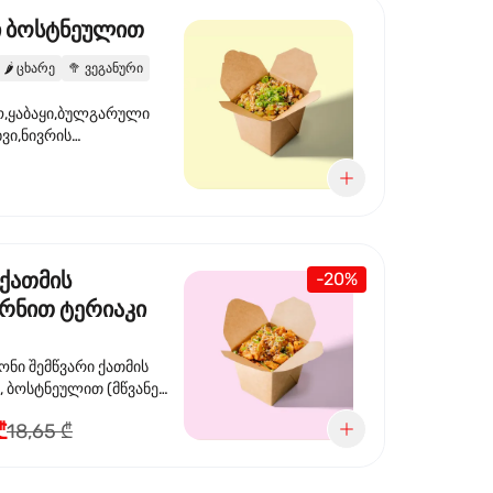
ი ბოსტნეულით
🌶️
ცხარე
🥦
ვეგანური
,ყაბაყი,ბულგარული
ხვი,ნივრის
ილი,ტკბილ ცხარე
ვანე ხახვი,სეზამის
 ნაზავი,მზესუმზირის
რდა
 ქათმის
-20%
რნით ტერიაკი
თ
ონი შემწვარი ქათმის
ოსტნეულით (მწვანე
სტაფილო, ყაბაყი და
₾
18,65 ₾
ერიაკის სოუსით, მწვანე
ეზამის
,ხახვი,მწვანე ხახვი