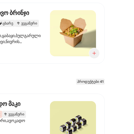
ხვო ბრინჯი
️
ცხარე
🥦
ვეგანური
,ყაბაყი,ბულგარული
ხვი,ნივრის
ილი,ტკბილ ცხარე
წვანე ხახვი,სეზამის
 ნაზავი,მზესუმზირის
რდა
პროდუქტები 41
დო მაკი
2
🥦
ვეგანური
ორი,ავოკადო