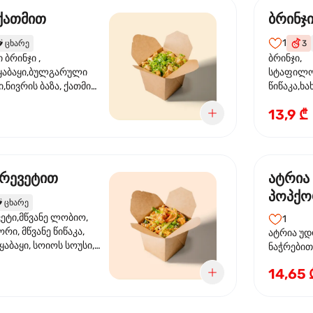
 ქათმით
ბრინჯ
1
️
ცხარე
3
ბრინჯი ,
ბრინჯი,
აბაყი,ბულგარული
სტაფილო
ი,ნივრის ბაზა, ქათმის
წიწაკა,ხა
ილი, ტკბილ ცხარე
ბაზა,მარ
13,9 ₾
ე ხახვი,სეზამის
სოუსი, მწ
აზავი,მზესუმზირის
მარცვლის
ა
ზეთი ,ბა
კრევეტით
ატრია
პოპქო
️
ცხარე
სოსუი
ეტი,მწვანე ლობიო,
1
ორი, მწვანე წიწაკა,
ატრია უდ
აბაყი, სოიოს სოუსი,
ნაჭრებით, ბ
ი, უნაგის სოუსი,
წიწაკა, 
14,65 
ე სოუსი, მწვანე ხახვი,
ნიორი) ტ
ვეტები, სეზამის ზეთი,
ლობიო. ს
მარცვლები