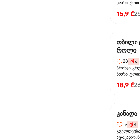
ნორი ,ტობიკ
15,9 ₾
26
თბილი 
როლი
28
6
ბრინჯი, კრ
ნორი ,ტობი
მაიონეზი,შ
18,9 ₾
26
სეზამი, ტე
კანადა
19
4
გველთევზა,
ავოკადო, ნ