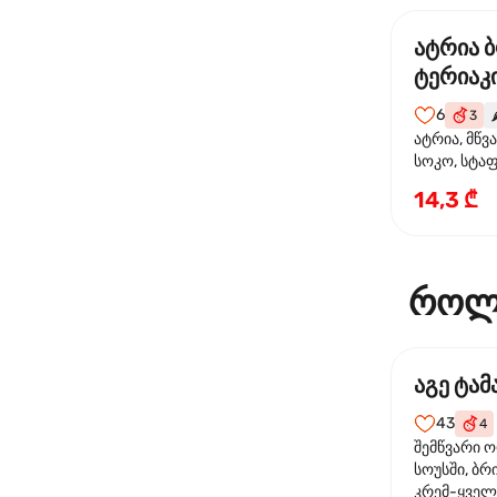
ატრია 
ტერიაკი
6
3
🌶
ატრია, მწვ
სოკო, სტა
წიწაკა, მზე
14,3 ₾
ტერიაკის ს
როლ
აგე ტა
43
4
შემწვარი 
სოუსში, ბრ
კრემ-ყველი