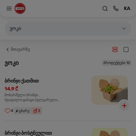
KA
ვოკი
მთავარზე
ვოკი
პროდუქტები 10
ბრინჯი ქათმით
14,9 ₾
მოხარშული ბრინჯი ,
სტაფილო,ყაბაყი,ბულგარული
წიწაკა,ხახვი,ნივრის ბაზა, ქათმის ფილე ,მარილი,
ტკბილ ცხარე სოუსი,მწვანე ხახვი,სეზამის
4
🌶️
ცხარე
3
მარცვლის ნაზავი,მზესუმზირის ზეთი,ბარდა
ბრინჯი ბოსტნეულით