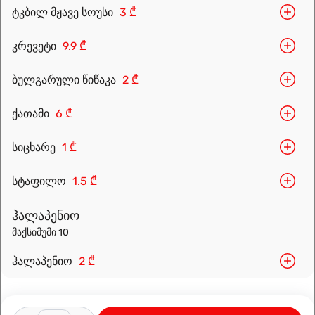
ტკბილ მჟავე სოუსი
3 ₾
კრევეტი
9.9 ₾
ბულგარული წიწაკა
2 ₾
Leaflet
|
OpenFreeMap
©
OpenMapTiles
Data from
OpenStreetMap
ქათამი
6 ₾
მარშრუტის დაგეგმვა
სიცხარე
1 ₾
სტაფილო
1.5 ₾
ჰალაპენიო
მაქსიმუმი 10
ჰალაპენიო
2 ₾