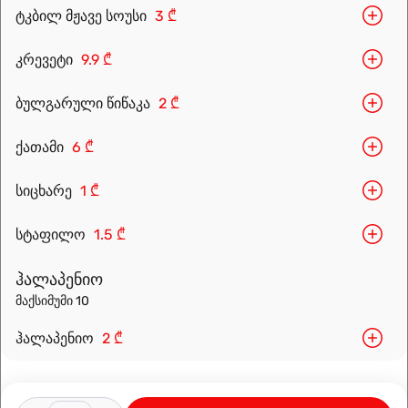
ტკბილ მჟავე სოუსი
3 ₾
კრევეტი
9.9 ₾
ბულგარული წიწაკა
2 ₾
Leaflet
|
OpenFreeMap
©
OpenMapTiles
Data from
OpenStreetMap
ქათამი
6 ₾
მარშრუტის დაგეგმვა
სიცხარე
1 ₾
სტაფილო
1.5 ₾
ჰალაპენიო
მაქსიმუმი 10
ჰალაპენიო
2 ₾