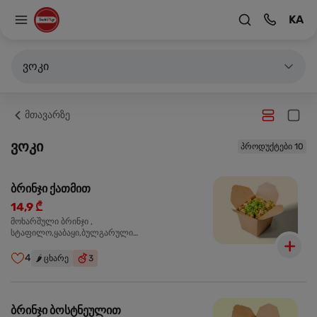
KA
ვოკი
მთავარზე
ვოკი
პროდუქტები 10
ბრინჯი ქათმით
14,9 ₾
მოხარშული ბრინჯი ,
სტაფილო,ყაბაყი,ბულგარული
წიწაკა,ხახვი,ნივრის ბაზა, ქათმის ფილე ,მარილი,
ტკბილ ცხარე სოუსი,მწვანე ხახვი,სეზამის
4
🌶️
ცხარე
3
მარცვლის ნაზავი,მზესუმზირის ზეთი,ბარდა
ბრინჯი ბოსტნეულით