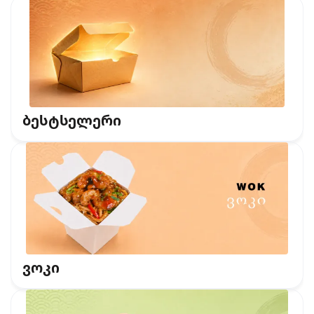
ბესტსელერი
ვოკი