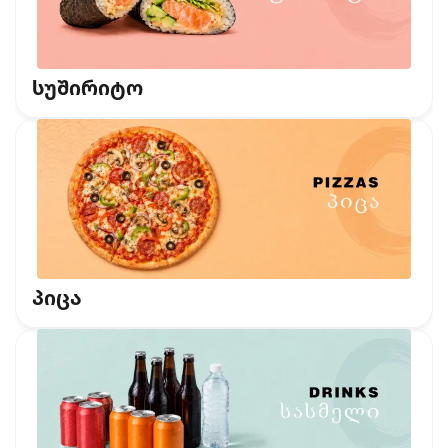
სუშირიტო
პიცა