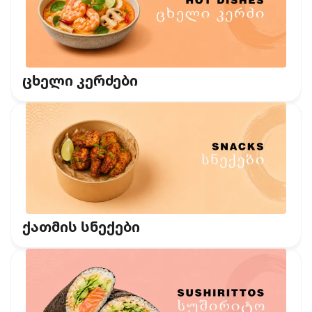
ცხელი კერძები
ქათმის სნექები