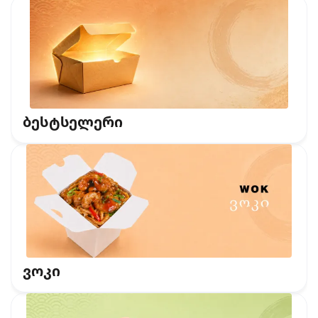
ბესტსელერი
ვოკი