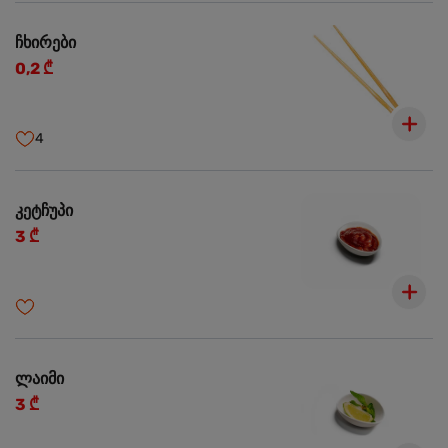
ჩხირები
0,2 ₾
4
კეტჩუპი
3 ₾
ლაიმი
3 ₾