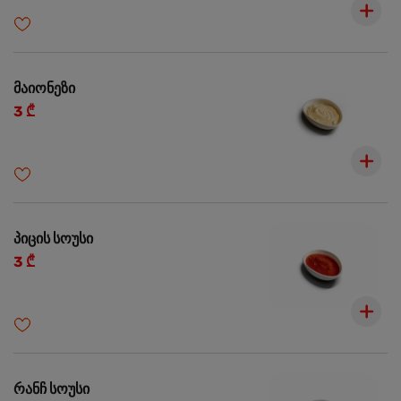
მაიონეზი
3 ₾
პიცის სოუსი
3 ₾
რანჩ სოუსი