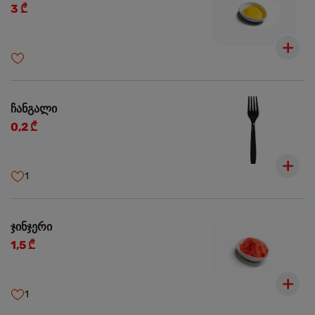
3 ₾
ჩანგალი
0,2 ₾
1
ჯინჯერი
1,5 ₾
1