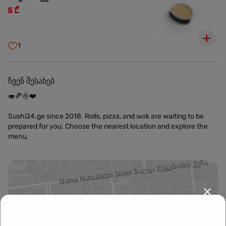
5 ₾
1
ჩვენ შესახებ
🍣🍕🍜❤️
Sushi24.ge since 2018. Rolls, pizza, and wok are waiting to be
prepared for you. Choose the nearest location and explore the
menu.