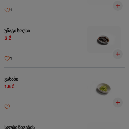
1
უნაგი სოუსი
3 ₾
1
ვასაბი
1,5 ₾
სოუსი ნიგვზის