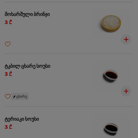
მოხარშული ბრინჯი
3 ₾
ტკბილ ცხარე სოუსი
3 ₾
🌶️
ცხარე
ტერიაკი სოუსი
3 ₾