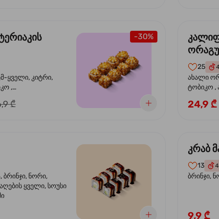
ტერიაკის
კალი
-30%
ორაგ
25
ემ-ყველი, კიტრი,
ახალი ორ
კო ,
ტობიკო ,
ემწვარი ორაგული,
24,9 ₾
,9 ₾
რიაკის სოუსი
კრაბ მ
13
4
 ბრინჯი, ნორი,
ბრინჯი, ნ
აღების ყველი, სოუსი
მი
9,9 ₾