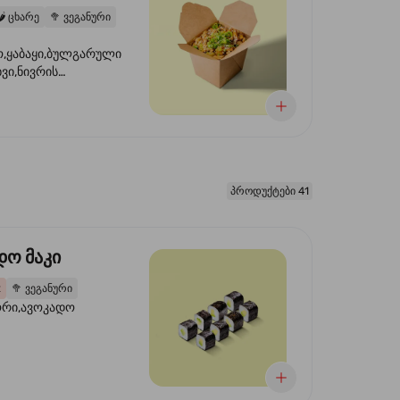
️
ცხარე
🥦
ვეგანური
,ყაბაყი,ბულგარული
ხვი,ნივრის
ილი,ტკბილ ცხარე
წვანე ხახვი,სეზამის
 ნაზავი,მზესუმზირის
რდა
პროდუქტები 41
დო მაკი
2
🥦
ვეგანური
ორი,ავოკადო