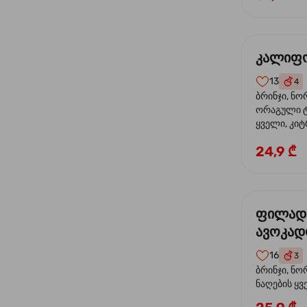
კალიფო
13
4
ბრინჯი, ნო
ორაგული ტ
ყველი, კიტ
24,9 ₾
ფილად
ავოკა
16
3
ბრინჯი, ნო
ნაღების ყ