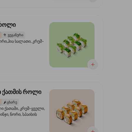
 როლი
🥦
ვეგანური
ორი,ჰია სალათი, კრემ-
 ქათმის როლი
🌶️
ცხარე
 ქათამი, კრემ-ყველი,
ინჯი, ნორი, სპაისის