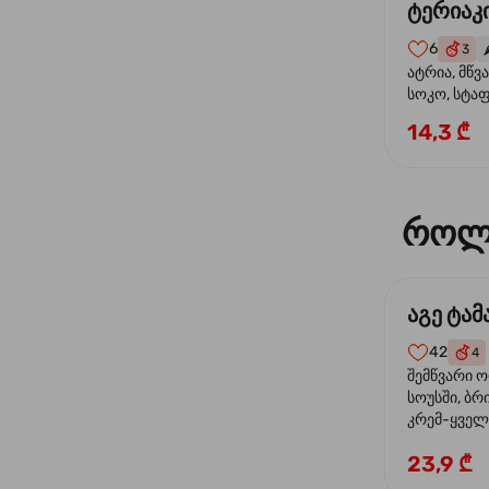
ტერიაკი
6
3
🌶
ატრია, მწვ
სოკო, სტა
წიწაკა, მზე
14,3 ₾
ტერიაკის ს
როლ
აგე ტა
42
4
შემწვარი 
სოუსში, ბრ
კრემ-ყველი
ხახვი
23,9 ₾