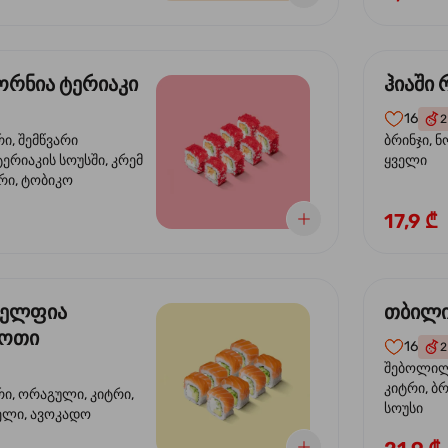
რნია ტერიაკი
ჰიაში
16
2
რი, შემწვარი
ბრინჯი, ნ
ერიაკის სოუსში, კრემ
ყველი
რი, ტობიკო
17,9 ₾
ელფია
თბილი
დოთი
16
2
შებოლილი
კიტრი, ბრ
რი, ორაგული, კიტრი,
სოუსი
ველი, ავოკადო