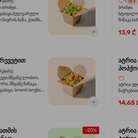
1
️
ცხარე
3
ბრინჯი ,
ბრინჯი,
აბაყი,ბულგარული
სტაფილო
ი,ნივრის ბაზა, ქათმის
წიწაკა,ხა
ილი, ტკბილ ცხარე
ბაზა,მარ
13,9 ₾
ე ხახვი,სეზამის
სოუსი, მწ
აზავი,მზესუმზირის
მარცვლის
ა
ზეთი ,ბა
კრევეტით
ატრია
პოპქო
️
ცხარე
სოსუი
ეტი,მწვანე ლობიო,
ორი, მწვანე წიწაკა,
ატრია უდ
აბაყი, სოიოს სოუსი,
ნაჭრებით, ბ
ი, უნაგის სოუსი,
წიწაკა, 
14,65 
ე სოუსი, მწვანე ხახვი,
ნიორი) ტ
ვეტები, სეზამის ზეთი,
ლობიო. ს
მარცვლები
ქათმის
ატრია
-20%