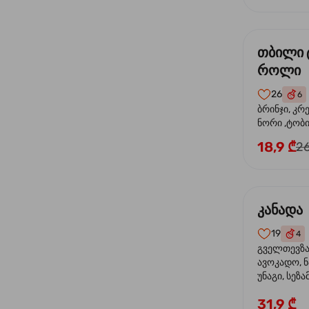
თბილი 
როლი
26
6
ბრინჯი, კრ
ნორი ,ტობი
მაიონეზი,შ
18,9 ₾
26
სეზამი, ტე
კანადა
19
4
გველთევზა,
ავოკადო, ნ
უნაგი, სეზა
31,9 ₾