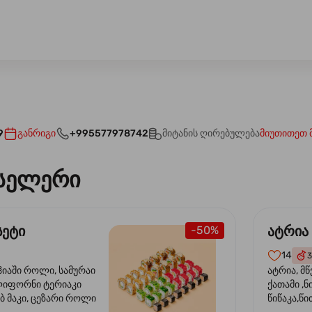
9
განრიგი
+995577978742
მიტანის ღირებულება
მიუთითეთ 
სელერი
სეტი
ატრია
-50%
14
3
ჰიაში როლი, სამურაი
ატრია, მწ
ლიფორნი ტერიაკი
ქათამი ,ნ
ბ მაკი, ცეზარი როლი
წიწაკა,