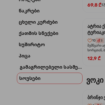
69,8 ₾
1
ნაკრები
ცხელი კერძები
ატრია 
ტერიაკი
ქათმის სნექები
10
3
სუშირიტო
შემწვარი ა
ხორცთან, 
პიცა
წიწაკა, ხახ
12,9 ₾
და ტერიაკ
გამაგრილებელი სასმელი
სოუსები
ვოკი
ბრინჯი