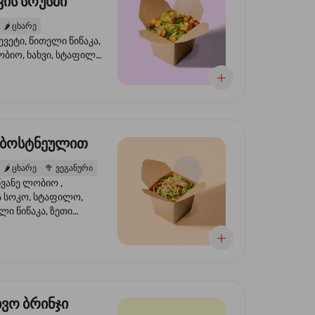
ის სოუსში
🌶️
ცხარე
ევეტი, წითელი წიწაკა,
ობიო, ხახვი, სტაფილო,
სი ტერიაკი, სეზამი,
ხვი, ნიორი
 ბოსტნეულით
🌶️
ცხარე
🥦
ვეგანური
ვანე ლობიო ,
მა სოკო, სტაფილო,
ი წიწაკა, ზეთი
რის, ტკბილ ცხარე
ბაყი
ხვო ბრინჯი