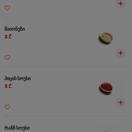
მაიონეზი
3 ₾
პიცის სოუსი
3 ₾
რანჩ სოუსი