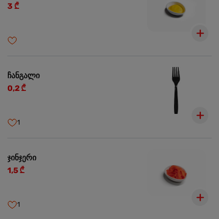
3 ₾
ჩანგალი
0,2 ₾
1
ჯინჯერი
1,5 ₾
1