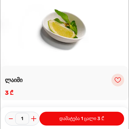
Leaflet
|
OpenFreeMap
©
OpenMapTiles
Data from
OpenStreetMap
მარშრუტის დაგეგმვა
ლაიმი
3 ₾
დამატება 1 ცალი 3 ₾