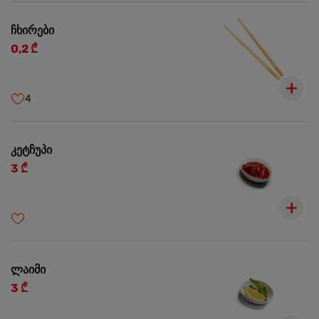
ჩხირები
0,2 ₾
4
კეტჩუპი
3 ₾
ლაიმი
3 ₾