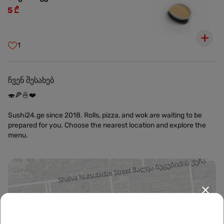
5 ₾
1
ჩვენ შესახებ
🍣🍕🍜❤️
Sushi24.ge since 2018. Rolls, pizza, and wok are waiting to be
prepared for you. Choose the nearest location and explore the
menu.