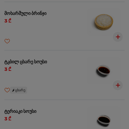
მოხარშული ბრინჯი
3 ₾
ტკბილ ცხარე სოუსი
3 ₾
🌶️
ცხარე
ტერიაკი სოუსი
3 ₾