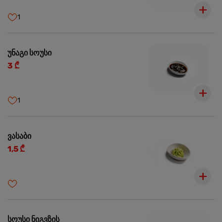
1
უნაგი სოუსი
3 ₾
1
ვასაბი
1,5 ₾
სოუსი ნიგვზის