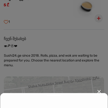
5 ₾
1
ჩვენ შესახებ
🍣🍕🍜❤️
Sushi24.ge since 2018. Rolls, pizza, and wok are waiting to be
prepared for you. Choose the nearest location and explore the
menu.