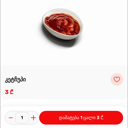
Leaflet
|
OpenFreeMap
©
OpenMapTiles
Data from
OpenStreetMap
მარშრუტის დაგეგმვა
კეტჩუპი
3 ₾
დამატება 1 ცალი 3 ₾