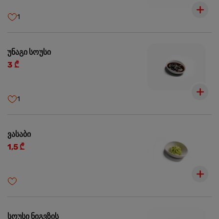
1
უნაგი სოუსი
3 ₾
1
ვასაბი
1,5 ₾
სოუსი ნიგვზის