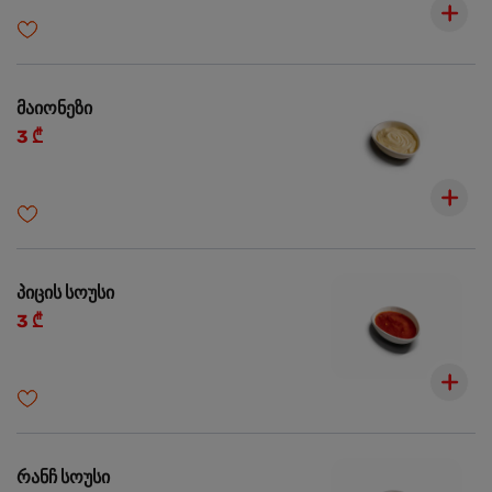
მაიონეზი
3 ₾
პიცის სოუსი
3 ₾
რანჩ სოუსი