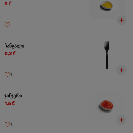
3 ₾
ჩანგალი
0,2 ₾
1
ჯინჯერი
1,5 ₾
1