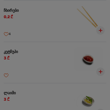
ჩხირები
0,2 ₾
4
კეტჩუპი
3 ₾
ლაიმი
3 ₾