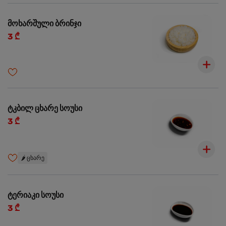
მოხარშული ბრინჯი
3 ₾
ტკბილ ცხარე სოუსი
3 ₾
🌶️
ცხარე
ტერიაკი სოუსი
3 ₾