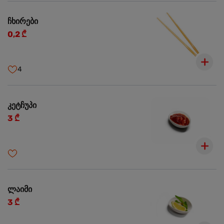
ჩხირები
0,2 ₾
4
კეტჩუპი
3 ₾
ლაიმი
3 ₾