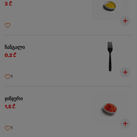
3 ₾
ჩანგალი
0,2 ₾
1
ჯინჯერი
1,5 ₾
1