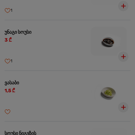
1
უნაგი სოუსი
3 ₾
1
ვასაბი
1,5 ₾
სოუსი ნიგვზის