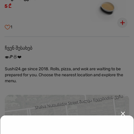
5 ₾
1
ჩვენ შესახებ
🍣🍕🍜❤️
Sushi24.ge since 2018. Rolls, pizza, and wok are waiting to be
prepared for you. Choose the nearest location and explore the
menu.