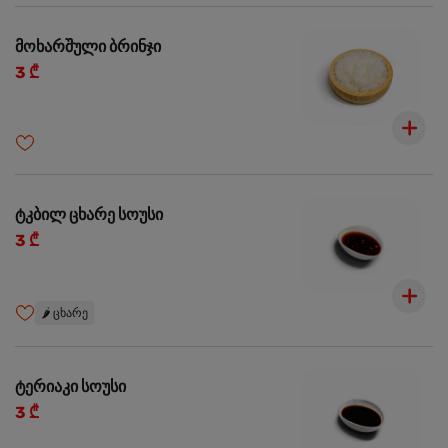
მოხარშული ბრინჯი
3 ₾
ტკბილ ცხარე სოუსი
3 ₾
🌶️
ცხარე
ტერიაკი სოუსი
3 ₾