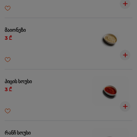
მაიონეზი
3 ₾
პიცის სოუსი
3 ₾
რანჩ სოუსი