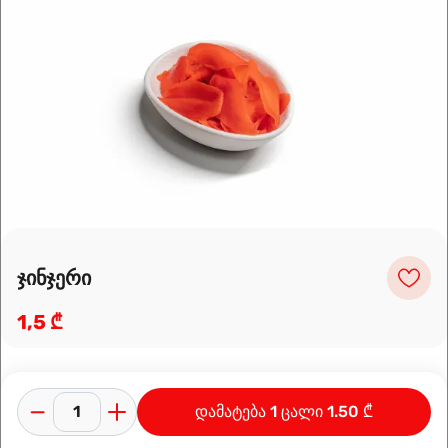
Leaflet
|
OpenFreeMap
©
OpenMapTiles
Data from
OpenStreetMap
მარშრუტის დაგეგმვა
ჯინჯერი
1,5 ₾
დამატება 1 ცალი 1.50 ₾