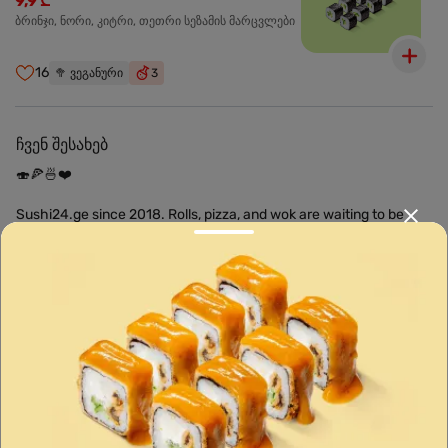
9,9 ₾
ბრინჯი, ნორი, კიტრი, თეთრი სეზამის მარცვლები
16
🥦
ვეგანური
3
ჩვენ შესახებ
🍣🍕🍜❤️
Sushi24.ge since 2018. Rolls, pizza, and wok are waiting to be
prepared for you. Choose the nearest location and explore the
menu.