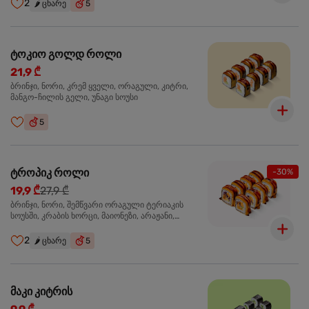
2
🌶️
ცხარე
5
ტოკიო გოლდ როლი
21,9 ₾
ბრინჯი, ნორი, კრემ ყველი, ორაგული, კიტრი,
მანგო-ჩილის გელი, უნაგი სოუსი
5
ტროპიკ როლი
-30%
19,9 ₾
27,9 ₾
ბრინჯი, ნორი, შემწვარი ორაგული ტერიაკის
სოუსში, კრაბის ხორცი, მაიონეზი, არაჟანი,
სტაფილო, კიტრი, წითელი კომბოსტო, უნაგი
სოუსი, მანგო-ჩილის გელი
2
🌶️
ცხარე
5
მაკი კიტრის