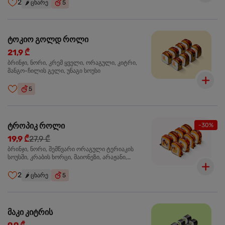
2
🌶️
ცხარე
5
ტოკიო გოლდ როლი
21,9 ₾
ბრინჯი, ნორი, კრემ ყველი, ორაგული, კიტრი,
მანგო-ჩილის გელი, უნაგი სოუსი
5
ტროპიკ როლი
-30%
19,9 ₾
27,9 ₾
ბრინჯი, ნორი, შემწვარი ორაგული ტერიაკის
სოუსში, კრაბის ხორცი, მაიონეზი, არაჟანი,
სტაფილო, კიტრი, წითელი კომბოსტო, უნაგი
სოუსი, მანგო-ჩილის გელი
2
🌶️
ცხარე
5
მაკი კიტრის