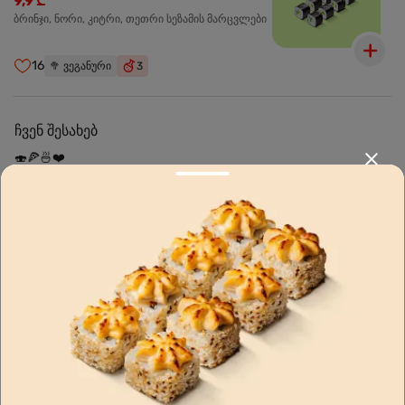
9,9 ₾
ბრინჯი, ნორი, კიტრი, თეთრი სეზამის მარცვლები
16
🥦
ვეგანური
3
ჩვენ შესახებ
🍣🍕🍜❤️
Sushi24.ge since 2018. Rolls, pizza, and wok are waiting to be
prepared for you. Choose the nearest location and explore the
menu.