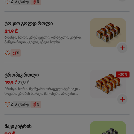
2
🌶️
ცხარე
5
ტოკიო გოლდ როლი
21,9 ₾
ბრინჯი, ნორი, კრემ ყველი, ორაგული, კიტრი,
მანგო-ჩილის გელი, უნაგი სოუსი
5
ტროპიკ როლი
-30%
19,9 ₾
27,9 ₾
ბრინჯი, ნორი, შემწვარი ორაგული ტერიაკის
სოუსში, კრაბის ხორცი, მაიონეზი, არაჟანი,
სტაფილო, კიტრი, წითელი კომბოსტო, უნაგი
სოუსი, მანგო-ჩილის გელი
2
🌶️
ცხარე
5
მაკი კიტრის