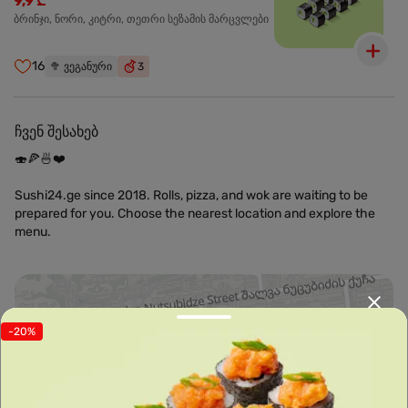
9,9 ₾
ბრინჯი, ნორი, კიტრი, თეთრი სეზამის მარცვლები
16
🥦
ვეგანური
3
ჩვენ შესახებ
🍣🍕🍜❤️
Sushi24.ge since 2018. Rolls, pizza, and wok are waiting to be
prepared for you. Choose the nearest location and explore the
menu.
-20%