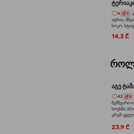
ტერიაკი
6
3
🌶
ატრია, მწვ
სოკო, სტა
წიწაკა, მზე
14,3 ₾
ტერიაკის ს
როლ
აგე ტა
42
4
შემწვარი 
სოუსში, ბრ
კრემ-ყველი
ხახვი
23,9 ₾