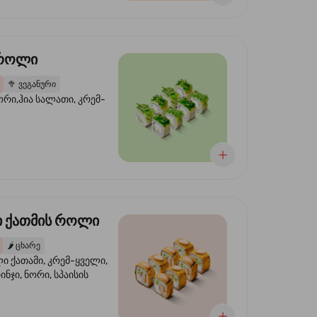
 როლი
🥦
ვეგანური
ორი,ჰია სალათი, კრემ-
 ქათმის როლი
🌶️
ცხარე
 ქათამი, კრემ-ყველი,
ინჯი, ნორი, სპაისის