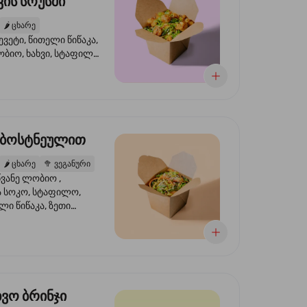
ის სოუსში
🌶️
ცხარე
ევეტი, წითელი წიწაკა,
ობიო, ხახვი, სტაფილო,
სი ტერიაკი, სეზამი,
ხვი, ნიორი
 ბოსტნეულით
🌶️
ცხარე
🥦
ვეგანური
ვანე ლობიო ,
მა სოკო, სტაფილო,
ი წიწაკა, ზეთი
რის, ტკბილ ცხარე
ბაყი
ხვო ბრინჯი