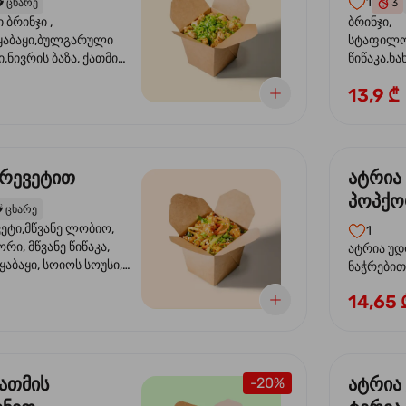
1
️
ცხარე
3
ბრინჯი ,
ბრინჯი,
აბაყი,ბულგარული
სტაფილო
ი,ნივრის ბაზა, ქათმის
წიწაკა,ხა
ილი, ტკბილ ცხარე
ბაზა,მარ
13,9 ₾
ე ხახვი,სეზამის
სოუსი, მწ
აზავი,მზესუმზირის
მარცვლის
ა
ზეთი ,ბა
კრევეტით
ატრია
პოპქო
️
ცხარე
სოსუი
ეტი,მწვანე ლობიო,
1
ორი, მწვანე წიწაკა,
ატრია უდ
აბაყი, სოიოს სოუსი,
ნაჭრებით, ბ
ი, უნაგის სოუსი,
წიწაკა, 
14,65 
ე სოუსი, მწვანე ხახვი,
ნიორი) ტ
ვეტები, სეზამის ზეთი,
ლობიო. ს
მარცვლები
ქათმის
ატრია
-20%