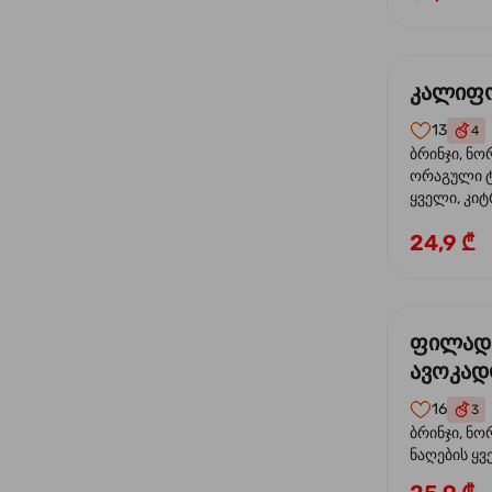
კალიფო
13
4
ბრინჯი, ნო
ორაგული ტ
ყველი, კიტ
24,9 ₾
ფილად
ავოკა
16
3
ბრინჯი, ნო
ნაღების ყ