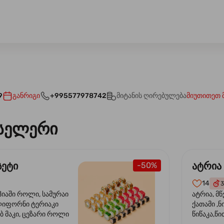
9
განრიგი
+995577978742
მიტანის ღირებულება
მიუთითეთ 
სელერი
სეტი
ატრია
-50%
14
3
ჰიაში როლი, სამურაი
ატრია, მწ
ლიფორნი ტერიაკი
ქათამი ,ნ
ბ მაკი, ცეზარი როლი
წიწაკა,