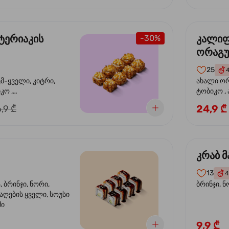
ტერიაკის
კალი
-30%
ორაგ
25
ემ-ყველი, კიტრი,
ახალი ორ
კო ,
ტობიკო ,
ემწვარი ორაგული,
24,9 ₾
,9 ₾
რიაკის სოუსი
კრაბ მ
13
4
 ბრინჯი, ნორი,
ბრინჯი, ნ
აღების ყველი, სოუსი
მი
9,9 ₾