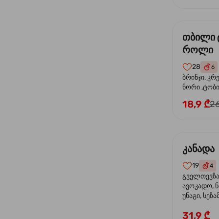
თბილი 
როლი
28
6
ბრინჯი, კრ
ნორი ,ტობი
მაიონეზი,შ
18,9 ₾
26
სეზამი, ტე
კანადა
19
4
გველთევზა,
ავოკადო, ნ
უნაგი, სეზა
31,9 ₾