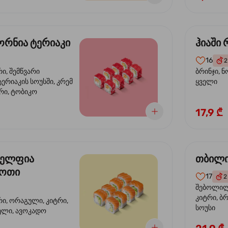
რნია ტერიაკი
ჰიაში
16
2
რი, შემწვარი
ბრინჯი, ნ
ერიაკის სოუსში, კრემ
ყველი
რი, ტობიკო
17,9 ₾
ელფია
თბილი
დოთი
17
2
შებოლილი
კიტრი, ბრ
რი, ორაგული, კიტრი,
სოუსი
ველი, ავოკადო