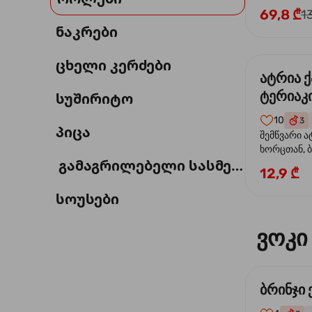
69,8 ₾
1
ნაკრები
ცხელი კერძები
ატრია 
ტერიაკი
სუშირიტო
10
3
პიცა
შემწვარი ა
ხორცთან, 
გამაგრილებელი სასმელი
წიწაკა, ხახ
12,9 ₾
და ტერიაკ
სოუსები
ვოკი
ბრინჯი