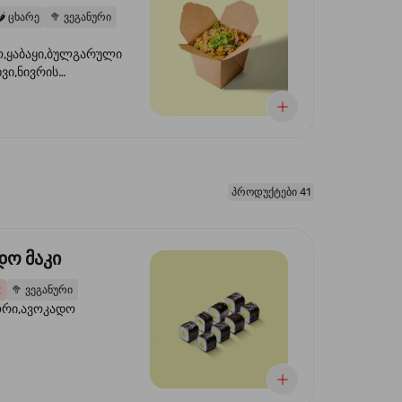
️
ცხარე
🥦
ვეგანური
,ყაბაყი,ბულგარული
ხვი,ნივრის
ილი,ტკბილ ცხარე
წვანე ხახვი,სეზამის
 ნაზავი,მზესუმზირის
რდა
პროდუქტები 41
დო მაკი
2
🥦
ვეგანური
ორი,ავოკადო