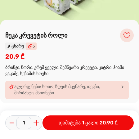
Leaflet
|
OpenFreeMap
©
OpenMapTiles
Data from
OpenStreetMap
ჩუკა კრევეტის როლი
მარშრუტის დაგეგმვა
🌶️
ცხარე
5
20,9 ₾
ბრინჯი, ნორი, კრემ ყველი, შემწვარი კრევეტი, კიტრი, ჰიაში
ვაკამე, სეზამის სოუსი
ალერგენები: სოიო, ზღვის მცენარე, თევზი,
შირბახტი, მაიონეზი
დამატება 1 ცალი 20.90 ₾