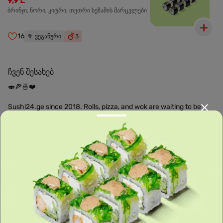
9,9 ₾
ბრინჯი, ნორი, კიტრი, თეთრი სეზამის მარცვლები
16
🥦
ვეგანური
3
ჩვენ შესახებ
🍣🍕🍜❤️
Sushi24.ge since 2018. Rolls, pizza, and wok are waiting to be
prepared for you. Choose the nearest location and explore the
menu.