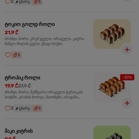
2
🌶️
ცხარე
5
ტოკიო გოლდ როლი
21,9 ₾
ბრინჯი, ნორი, კრემ ყველი, ორაგული, კიტრი,
მანგო-ჩილის გელი, უნაგი სოუსი
5
ტროპიკ როლი
-30%
19,9 ₾
27,9 ₾
ბრინჯი, ნორი, შემწვარი ორაგული ტერიაკის
სოუსში, კრაბის ხორცი, მაიონეზი, არაჟანი,
სტაფილო, კიტრი, წითელი კომბოსტო, უნაგი
სოუსი, მანგო-ჩილის გელი
2
🌶️
ცხარე
5
მაკი კიტრის