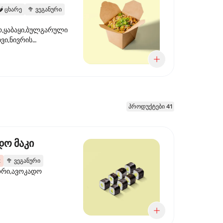
️
ცხარე
🥦
ვეგანური
,ყაბაყი,ბულგარული
ხვი,ნივრის
ილი,ტკბილ ცხარე
წვანე ხახვი,სეზამის
 ნაზავი,მზესუმზირის
რდა
პროდუქტები 41
დო მაკი
2
🥦
ვეგანური
ორი,ავოკადო