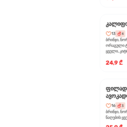
კალიფო
13
4
ბრინჯი, ნო
ორაგული ტ
ყველი, კიტ
24,9 ₾
ფილად
ავოკა
16
3
ბრინჯი, ნო
ნაღების ყ