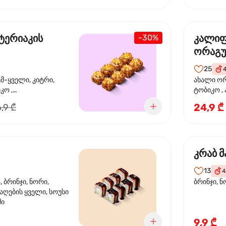
ტერიაკის
კალი
-30%
ორაგ
25
ემ-ყველი, კიტრი,
ახალი ორ
კო ,
ტობიკო ,
ემწვარი ორაგული,
24,9 ₾
,9 ₾
რიაკის სოუსი
კრაბ მ
13
4
 ბრინჯი, ნორი,
ბრინჯი, ნ
აღების ყველი, სოუსი
მი
9,9 ₾