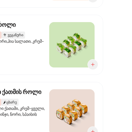
 როლი
🥦
ვეგანური
ორი,ჰია სალათი, კრემ-
 ქათმის როლი
🌶️
ცხარე
 ქათამი, კრემ-ყველი,
ინჯი, ნორი, სპაისის