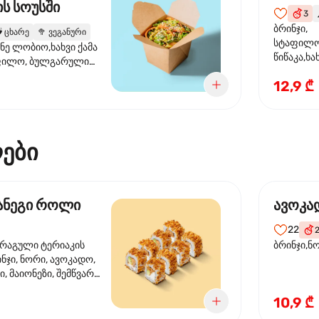
ს სოუსში
3

ბრინჯი,
️
ცხარე
🥦
ვეგანური
სტაფილო
ანე ლობიო,ხახვი ქამა
წიწაკა,ხა
ფილო, ბულგარული
ბაზა,მარ
სუმზირის ზეთი,
12,9 ₾
სოუსი., მ
ოუსი, ყაბაყი
მარცვლის
ზეთი ,ბა
ები
მანეგი როლი
ავოკა
22
ორაგული ტერიაკის
ბრინჯი,ნ
ინჯი, ნორი, ავოკადო,
, მაიონეზი, შემწვარი
10,9 ₾