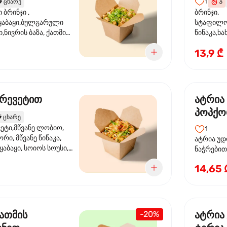
1
️
ცხარე
3
ბრინჯი ,
ბრინჯი,
აბაყი,ბულგარული
სტაფილო
ი,ნივრის ბაზა, ქათმის
წიწაკა,ხა
ილი, ტკბილ ცხარე
ბაზა,მარ
13,9 ₾
ე ხახვი,სეზამის
სოუსი, მწ
აზავი,მზესუმზირის
მარცვლის
ა
ზეთი ,ბა
კრევეტით
ატრია
პოპქო
️
ცხარე
სოსუი
ეტი,მწვანე ლობიო,
1
ორი, მწვანე წიწაკა,
ატრია უდ
აბაყი, სოიოს სოუსი,
ნაჭრებით, ბ
ი, უნაგის სოუსი,
წიწაკა, 
14,65 
ე სოუსი, მწვანე ხახვი,
ნიორი) ტ
ვეტები, სეზამის ზეთი,
ლობიო. ს
მარცვლები
ქათმის
ატრია
-20%