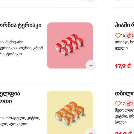
რნია ტერიაკი
ჰიაში
16
2
რი, შემწვარი
ბრინჯი, ნ
ერიაკის სოუსში, კრემ
ყველი
რი, ტობიკო
17,9 ₾
ელფია
თბილი
დოთი
17
2
შებოლილი
კიტრი, ბრ
რი, ორაგული, კიტრი,
სოუსი
ველი, ავოკადო