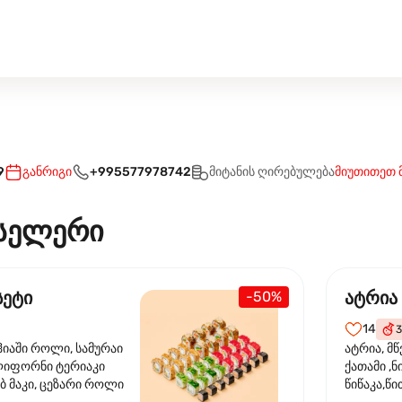
9
განრიგი
+995577978742
მიტანის ღირებულება
მიუთითეთ 
სელერი
სეტი
ატრია
-50%
14
3
ჰიაში როლი, სამურაი
ატრია, მწ
ლიფორნი ტერიაკი
ქათამი ,ნ
ბ მაკი, ცეზარი როლი
წიწაკა,