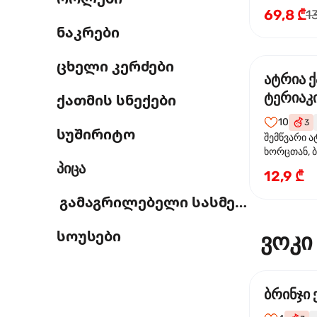
69,8 ₾
1
ნაკრები
ცხელი კერძები
ატრია 
ტერიაკი
ქათმის სნექები
10
3
სუშირიტო
შემწვარი ა
ხორცთან, 
პიცა
წიწაკა, ხახ
12,9 ₾
და ტერიაკ
გამაგრილებელი სასმელი
სოუსები
ვოკი
ბრინჯი