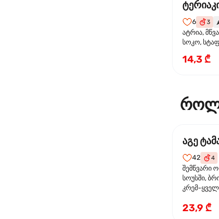
ტერიაკი
6
3
🌶
ატრია, მწვ
სოკო, სტა
წიწაკა, მზე
14,3 ₾
ტერიაკის ს
როლ
აგე ტა
42
4
შემწვარი 
სოუსში, ბრ
კრემ-ყველი
ხახვი
23,9 ₾