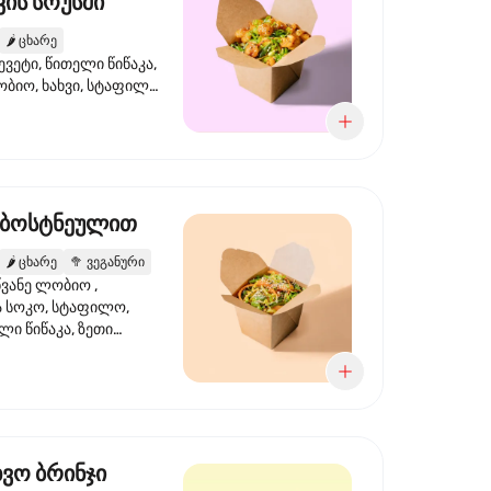
ის სოუსში
🌶️
ცხარე
ევეტი, წითელი წიწაკა,
ობიო, ხახვი, სტაფილო,
სი ტერიაკი, სეზამი,
ხვი, ნიორი
 ბოსტნეულით
🌶️
ცხარე
🥦
ვეგანური
ვანე ლობიო ,
მა სოკო, სტაფილო,
ი წიწაკა, ზეთი
რის, ტკბილ ცხარე
ბაყი
ხვო ბრინჯი