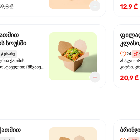
წიწაკა, ს
12,9 ₾
39,8 ₾
სოუსი, თე
სოუსი, ტ
მწვანე ხა
ქათმით
ფილა
ს სოუსში
კლასი
24
🌶️
ცხარე
ტრია ქათმის
ახალი ორ
ბოსტნეულით (მწვანე
კიტრი, კ
ვი, სტაფილო, ყაბაყი)
20,9 ₾
ის სოუსით
 ქათმით
ბრინჯ