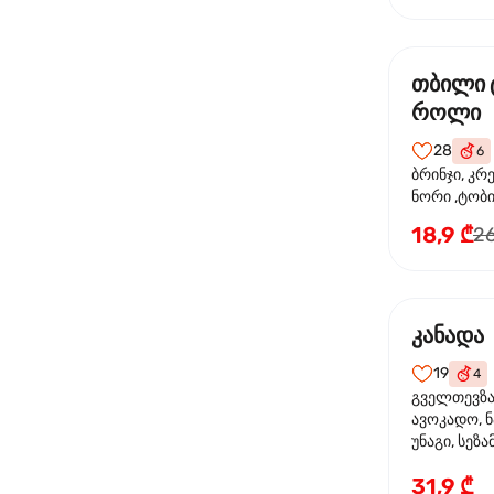
თბილი 
როლი
28
6
ბრინჯი, კრ
ნორი ,ტობი
მაიონეზი,შ
18,9 ₾
26
სეზამი, ტე
კანადა
19
4
გველთევზა,
ავოკადო, ნ
უნაგი, სეზა
31,9 ₾