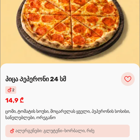
კარტოფილი გლეხურად
8,9 ₾
კარტოფილი გლეხურად (ცხარე)
10,9 ₾
პიცა Პეპერონი 24 სმ
🌶️
ძალიან ცხარე
2
14,9 ₾
ჩვენ შესახებ
ცომი, ტომატის სოუსი, მოცარელას ყველი, პეპერონის სოსისი,
🍣🍕🍜❤️
სანელებლები, ორეგანო
Sushi24.ge since 2018. Rolls, pizza, and wok are waiting to be
ალერგენები: გლუტენი-ხორბალი, რძე
prepared for you. Choose the nearest location and explore the