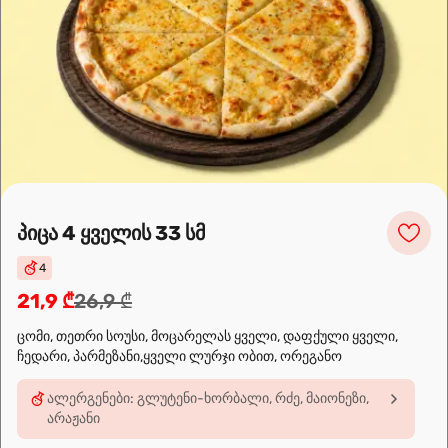
კარტოფილი გლეხურად
8,9 ₾
კარტოფილი გლეხურად (ცხარე)
10,9 ₾
პიცა 4 ყველის 33 სმ
4
🌶️
ძალიან ცხარე
21,9 ₾
26,9 ₾
ცომი, თეთრი სოუსი, მოცარელას ყველი, დაფქული ყველი,
ჩვენ შესახებ
ჩედარი, პარმეზანი,ყველი ლურჯი ობით, ორეგანო
🍣🍕🍜❤️
ალერგენები: გლუტენი-ხორბალი, რძე, მაიონეზი,
Sushi24.ge since 2018. Rolls, pizza, and wok are waiting to be
არაჟანი
prepared for you. Choose the nearest location and explore the