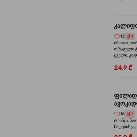
კალიფო
13
4
ბრინჯი, ნო
ორაგული ტ
ყველი, კიტ
24,9 ₾
ფილად
ავოკა
16
3
ბრინჯი, ნო
ნაღების ყ