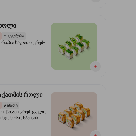
 როლი
🥦
ვეგანური
ორი,ჰია სალათი, კრემ-
 ქათმის როლი
🌶️
ცხარე
 ქათამი, კრემ-ყველი,
ინჯი, ნორი, სპაისის