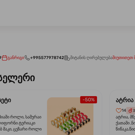
9
განრიგი
+995577978742
მიტანის ღირებულება
მიუთითეთ 
სელერი
სეტი
ატრია
-50%
14
3
ჰიაში როლი, სამურაი
ატრია, მწ
ლიფორნი ტერიაკი
ქათამი ,ნ
ბ მაკი, ცეზარი როლი
წიწაკა,