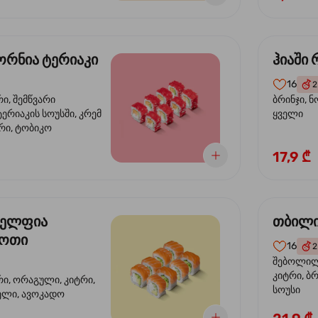
რნია ტერიაკი
ჰიაში
16
2
რი, შემწვარი
ბრინჯი, ნ
ერიაკის სოუსში, კრემ
ყველი
რი, ტობიკო
17,9 ₾
ელფია
თბილი
დოთი
16
2
შებოლილი
კიტრი, ბრ
რი, ორაგული, კიტრი,
სოუსი
ველი, ავოკადო