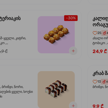
ტერიაკის
კალი
-30%
ორაგ
25
ემ-ყველი, კიტრი,
ახალი ორ
კო ,
ტობიკო ,
ემწვარი ორაგული,
24,9 ₾
,9 ₾
რიაკის სოუსი
კრაბ მ
13
4
 ბრინჯი, ნორი,
ბრინჯი, ნ
აღების ყველი, სოუსი
მი
9,9 ₾