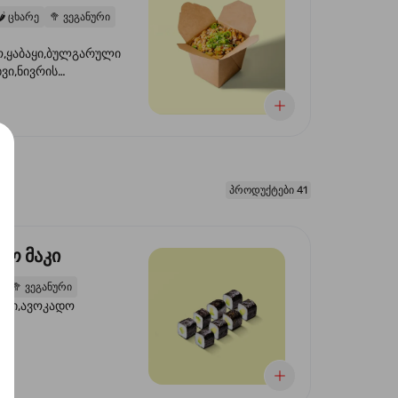
️
ცხარე
🥦
ვეგანური
,ყაბაყი,ბულგარული
ხვი,ნივრის
ილი,ტკბილ ცხარე
წვანე ხახვი,სეზამის
 ნაზავი,მზესუმზირის
რდა
პროდუქტები 41
დო მაკი
2
🥦
ვეგანური
ორი,ავოკადო