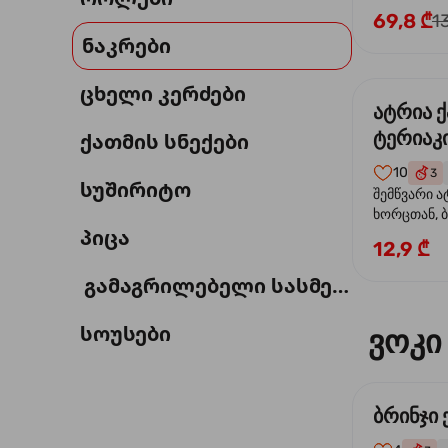
69,8 ₾
1
ნაკრები
ცხელი კერძები
ატრია 
ტერიაკი
ქათმის სნექები
10
3
სუშირიტო
შემწვარი ა
ხორცთან, 
პიცა
წიწაკა, ხახ
12,9 ₾
და ტერიაკ
გამაგრილებელი სასმელი
სოუსები
ვოკი
ბრინჯი