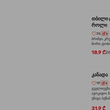
თბილი 
როლი
26
6
ბრინჯი, კრ
ნორი ,ტობი
მაიონეზი,შ
18,9 ₾
26
სეზამი, ტე
კანადა
19
4
გველთევზა,
ავოკადო, ნ
უნაგი, სეზა
31,9 ₾