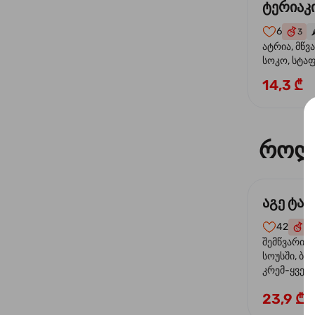
ტერიაკი
6
3
🌶
ატრია, მწვ
სოკო, სტა
წიწაკა, მზე
14,3 ₾
ტერიაკის ს
როლ
აგე ტა
42
4
შემწვარი 
სოუსში, ბრ
კრემ-ყველი
ხახვი
23,9 ₾