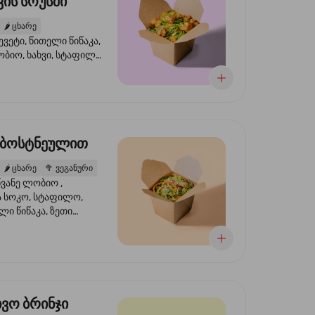
ის სოუსში
🌶️
ცხარე
ევეტი, წითელი წიწაკა,
ობიო, ხახვი, სტაფილო,
სი ტერიაკი, სეზამი,
ხვი, ნიორი
 ბოსტნეულით
🌶️
ცხარე
🥦
ვეგანური
ვანე ლობიო ,
მა სოკო, სტაფილო,
ი წიწაკა, ზეთი
რის, ტკბილ ცხარე
ბაყი
ხვო ბრინჯი