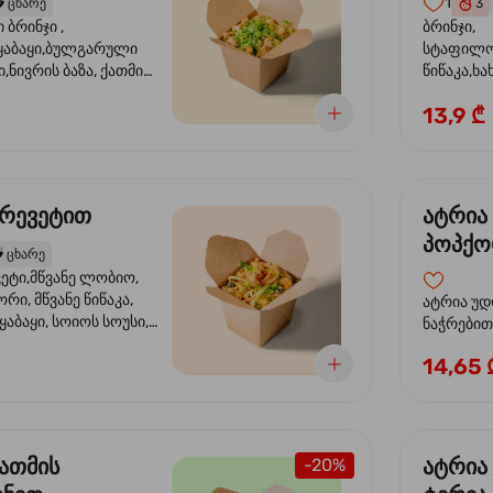
1
️
ცხარე
3
ბრინჯი ,
ბრინჯი,
აბაყი,ბულგარული
სტაფილო
ი,ნივრის ბაზა, ქათმის
წიწაკა,ხა
ილი, ტკბილ ცხარე
ბაზა,მარ
13,9 ₾
ე ხახვი,სეზამის
სოუსი, მწ
აზავი,მზესუმზირის
მარცვლის
ა
ზეთი ,ბა
კრევეტით
ატრია
პოპქო
️
ცხარე
სოსუი
ეტი,მწვანე ლობიო,
ორი, მწვანე წიწაკა,
ატრია უდ
აბაყი, სოიოს სოუსი,
ნაჭრებით, ბ
ი, უნაგის სოუსი,
წიწაკა, 
14,65 
ე სოუსი, მწვანე ხახვი,
ნიორი) ტ
ვეტები, სეზამის ზეთი,
ლობიო. ს
მარცვლები
ქათმის
ატრია
-20%