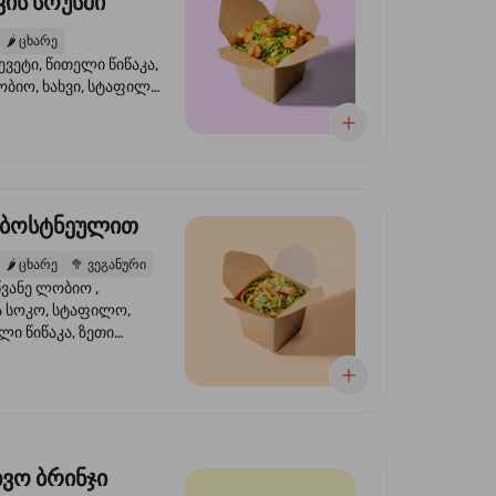
ის სოუსში
🌶️
ცხარე
ევეტი, წითელი წიწაკა,
ობიო, ხახვი, სტაფილო,
სი ტერიაკი, სეზამი,
ხვი, ნიორი
 ბოსტნეულით
🌶️
ცხარე
🥦
ვეგანური
ვანე ლობიო ,
მა სოკო, სტაფილო,
ი წიწაკა, ზეთი
რის, ტკბილ ცხარე
ბაყი
ხვო ბრინჯი