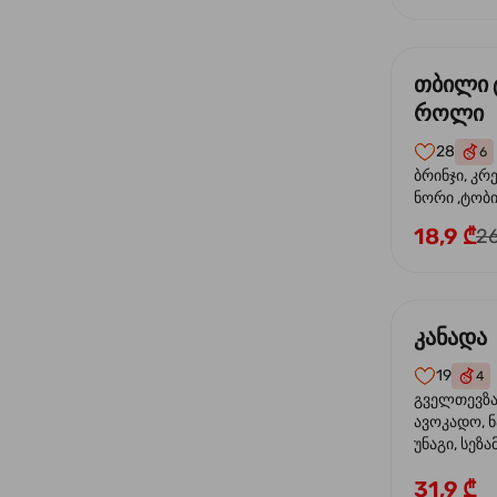
თბილი 
როლი
28
6
ბრინჯი, კრ
ნორი ,ტობი
მაიონეზი,შ
18,9 ₾
26
სეზამი, ტე
კანადა
19
4
გველთევზა,
ავოკადო, ნ
უნაგი, სეზა
31,9 ₾