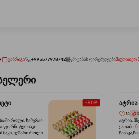
9
განრიგი
+995577978742
მიტანის ღირებულება
მიუთითეთ 
სელერი
სეტი
ატრია
-50%
14
3
ჰიაში როლი, სამურაი
ატრია, მწ
ლიფორნი ტერიაკი
ქათამი ,ნ
ბ მაკი, ცეზარი როლი
წიწაკა,