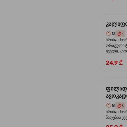
კალიფო
13
4
ბრინჯი, ნო
ორაგული ტ
ყველი, კიტ
24,9 ₾
ფილად
ავოკა
16
3
ბრინჯი, ნო
ნაღების ყ