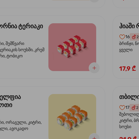
რნია ტერიაკი
ჰიაში
16
2
რი, შემწვარი
ბრინჯი, ნ
ერიაკის სოუსში, კრემ
ყველი
რი, ტობიკო
17,9 ₾
ელფია
თბილი
დოთი
17
2
შებოლილი
კიტრი, ბრ
რი, ორაგული, კიტრი,
სოუსი
ველი, ავოკადო