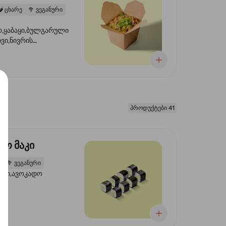
️
ცხარე
🥦
ვეგანური
,ყაბაყი,ბულგარული
ხვი,ნივრის
ილი,ტკბილ ცხარე
წვანე ხახვი,სეზამის
 ნაზავი,მზესუმზირის
რდა
პროდუქტები 41
დო მაკი
2
🥦
ვეგანური
ორი,ავოკადო