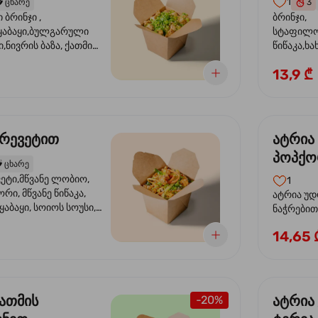
1
️
ცხარე
3
ბრინჯი ,
ბრინჯი,
აბაყი,ბულგარული
სტაფილო
ი,ნივრის ბაზა, ქათმის
წიწაკა,ხა
ილი, ტკბილ ცხარე
ბაზა,მარ
13,9 ₾
ე ხახვი,სეზამის
სოუსი, მწ
აზავი,მზესუმზირის
მარცვლის
ა
ზეთი ,ბა
კრევეტით
ატრია
პოპქო
️
ცხარე
სოსუი
ეტი,მწვანე ლობიო,
1
ორი, მწვანე წიწაკა,
ატრია უდ
აბაყი, სოიოს სოუსი,
ნაჭრებით, ბ
ი, უნაგის სოუსი,
წიწაკა, 
14,65 
ე სოუსი, მწვანე ხახვი,
ნიორი) ტ
ვეტები, სეზამის ზეთი,
ლობიო. ს
მარცვლები
ქათმის
ატრია
-20%