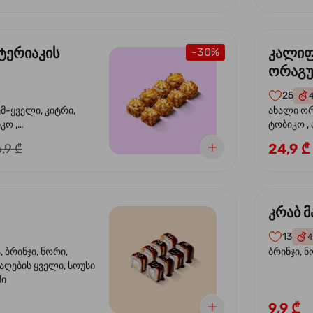
ტერიაკის
კალი
-30%
ორაგ
25
ემ-ყველი, კიტრი,
ახალი ორ
კო ,
ტობიკო ,
ემწვარი ორაგული,
24,9 ₾
,9 ₾
რიაკის სოუსი
კრაბ მ
13
4
 ბრინჯი, ნორი,
ბრინჯი, ნ
აღების ყველი, სოუსი
მი
9,9 ₾