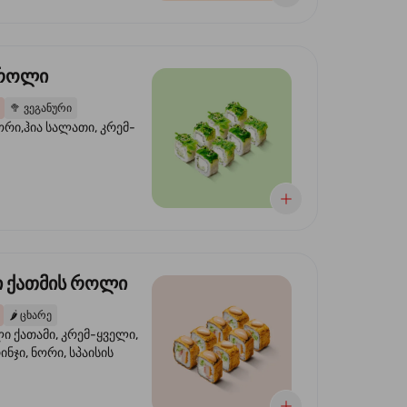
 როლი
🥦
ვეგანური
ორი,ჰია სალათი, კრემ-
 ქათმის როლი
🌶️
ცხარე
 ქათამი, კრემ-ყველი,
ინჯი, ნორი, სპაისის