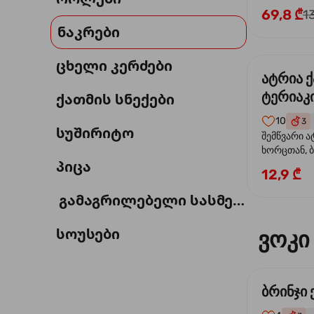
69,8 ₾
1
ნაკრები
ცხელი კერძები
ატრია 
ტერიაკი
ქათმის სნექები
10
3
სუშირიტო
შემწვარი ა
ხორცთან, 
პიცა
წიწაკა, ხახ
12,9 ₾
და ტერიაკ
გამაგრილებელი სასმელი
სოუსები
ვოკი
ბრინჯი