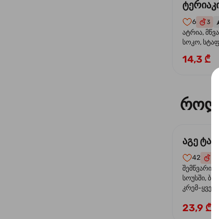
ტერიაკი
6
3
🌶
ატრია, მწვ
სოკო, სტა
წიწაკა, მზე
14,3 ₾
ტერიაკის ს
როლ
აგე ტა
42
4
შემწვარი 
სოუსში, ბრ
კრემ-ყველი
ხახვი
23,9 ₾