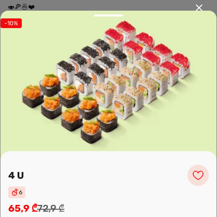
🍣🍕🍜❤️
-10%
Sushi24.ge since 2018. Rolls, pizza, and wok are waiting to be
prepared for you. Choose the nearest location and explore the
menu.
Leaflet
|
OpenFreeMap
©
OpenMapTiles
Data from
OpenStreetMap
4 U
6
მარშრუტის დაგეგმვა
65,9 ₾
72,9 ₾