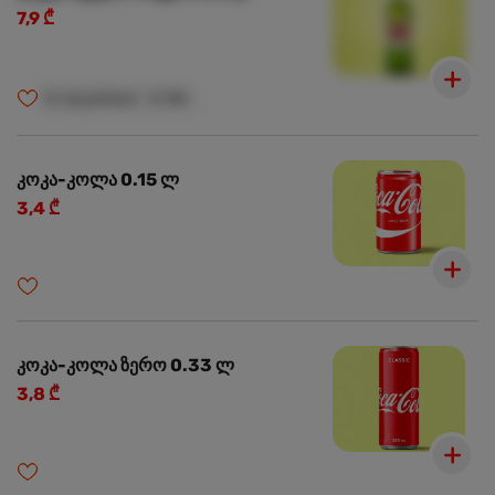
7,9 ₾
🍺
ალკოჰოლი
🍺
18+
კოკა-კოლა 0.15 ლ
3,4 ₾
კოკა-კოლა ზერო 0.33 ლ
3,8 ₾