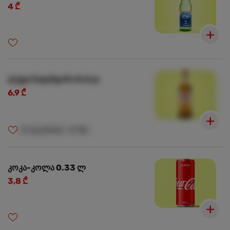
4 ₾
ლუდი ნატახტარი 0.5 ლ
6,9 ₾
🍺
ალკოჰოლი
🍺
18+
კოკა-კოლა 0.33 ლ
3,8 ₾