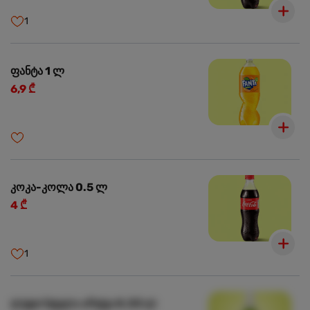
1
ფანტა 1 ლ
6,9 ₾
კოკა-კოლა 0.5 ლ
4 ₾
1
ლუდი სტელა არტუა 0.33 ლ