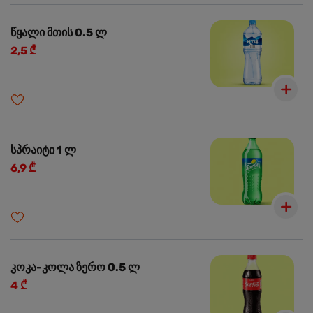
წყალი მთის 0.5 ლ
2,5 ₾
სპრაიტი 1 ლ
6,9 ₾
კოკა-კოლა ზერო 0.5 ლ
4 ₾