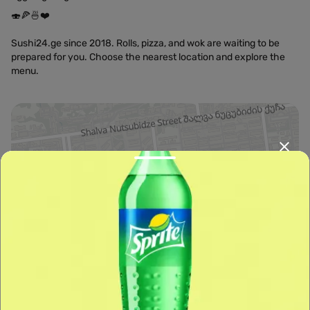
🍣🍕🍜❤️
Sushi24.ge since 2018. Rolls, pizza, and wok are waiting to be
prepared for you. Choose the nearest location and explore the
menu.
Leaflet
|
OpenFreeMap
©
OpenMapTiles
Data from
OpenStreetMap
მარშრუტის დაგეგმვა