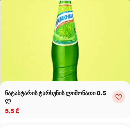
Leaflet
|
OpenFreeMap
©
OpenMapTiles
Data from
OpenStreetMap
მარშრუტის დაგეგმვა
ნატახტარის ტარხუნის ლიმონათი 0.5
ლ
5,5 ₾