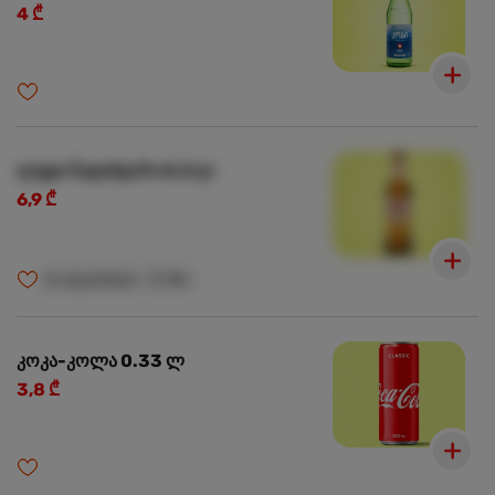
4 ₾
ლუდი ნატახტარი 0.5 ლ
6,9 ₾
🍺
ალკოჰოლი
🍺
18+
კოკა-კოლა 0.33 ლ
3,8 ₾