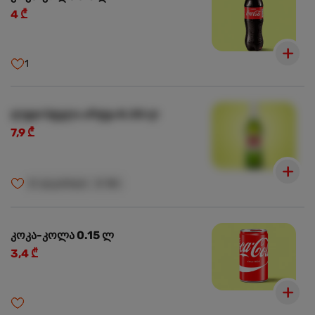
4 ₾
1
ლუდი სტელა არტუა 0.33 ლ
7,9 ₾
🍺
ალკოჰოლი
🍺
18+
კოკა-კოლა 0.15 ლ
3,4 ₾