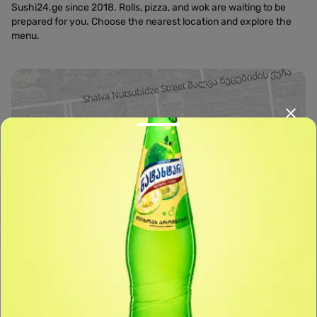
Sushi24.ge since 2018. Rolls, pizza, and wok are waiting to be
prepared for you. Choose the nearest location and explore the
menu.
Leaflet
|
OpenFreeMap
©
OpenMapTiles
Data from
OpenStreetMap
მარშრუტის დაგეგმვა