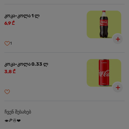
კოკა-კოლა 1 ლ
6,9 ₾
1
კოკა-კოლა 0.33 ლ
3,8 ₾
ჩვენ შესახებ
🍣🍕🍜❤️