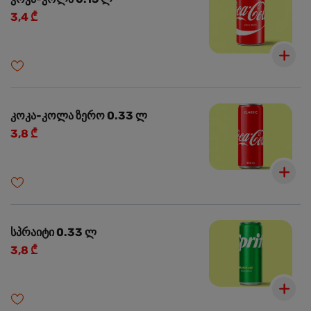
3,4 ₾
კოკა-კოლა ზერო 0.33 ლ
3,8 ₾
სპრაიტი 0.33 ლ
3,8 ₾