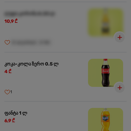
ლუდი კორონა 0.33 ლ
10,9 ₾
🍺
ალკოჰოლი
🍺
18+
კოკა-კოლა ზერო 0.5 ლ
4 ₾
1
ფანტა 1 ლ
6,9 ₾