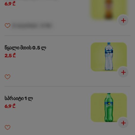
6,9 ₾
🍺
ალკოჰოლი
🍺
18+
წყალი მთის 0.5 ლ
2,5 ₾
სპრაიტი 1 ლ
6,9 ₾