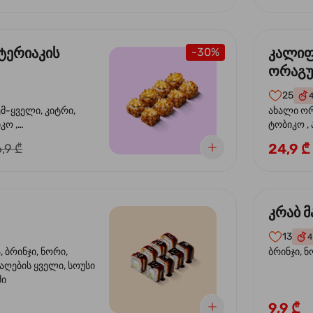
ტერიაკის
კალი
-30%
ორაგ
25
ემ-ყველი, კიტრი,
ახალი ორ
კო ,
ტობიკო ,
ემწვარი ორაგული,
24,9 ₾
,9 ₾
რიაკის სოუსი
კრაბ მ
13
4
 ბრინჯი, ნორი,
ბრინჯი, ნ
აღების ყველი, სოუსი
მი
9,9 ₾