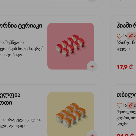
რნია ტერიაკი
ჰიაში
16
2
რი, შემწვარი
ბრინჯი, ნ
ერიაკის სოუსში, კრემ
ყველი
რი, ტობიკო
17,9 ₾
ელფია
თბილი
დოთი
16
2
შებოლილი
კიტრი, ბრ
რი, ორაგული, კიტრი,
სოუსი
ველი, ავოკადო