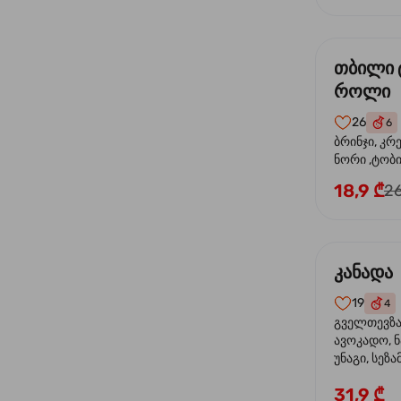
თბილი 
როლი
26
6
ბრინჯი, კრ
ნორი ,ტობი
მაიონეზი,შ
18,9 ₾
26
სეზამი, ტე
კანადა
19
4
გველთევზა,
ავოკადო, ნ
უნაგი, სეზა
31,9 ₾