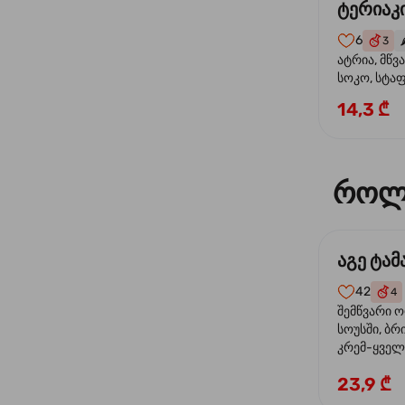
ტერიაკი
6
3
🌶
ატრია, მწვ
სოკო, სტა
წიწაკა, მზე
14,3 ₾
ტერიაკის ს
როლ
აგე ტა
42
4
შემწვარი 
სოუსში, ბრ
კრემ-ყველი
ხახვი
23,9 ₾