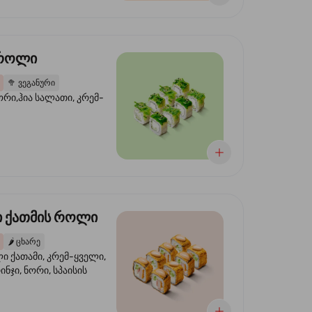
 როლი
🥦
ვეგანური
ორი,ჰია სალათი, კრემ-
 ქათმის როლი
🌶️
ცხარე
 ქათამი, კრემ-ყველი,
ინჯი, ნორი, სპაისის