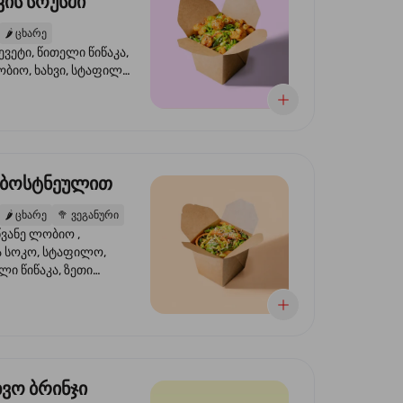
ის სოუსში
🌶️
ცხარე
ევეტი, წითელი წიწაკა,
ობიო, ხახვი, სტაფილო,
სი ტერიაკი, სეზამი,
ხვი, ნიორი
 ბოსტნეულით
🌶️
ცხარე
🥦
ვეგანური
ვანე ლობიო ,
მა სოკო, სტაფილო,
ი წიწაკა, ზეთი
რის, ტკბილ ცხარე
ბაყი
ხვო ბრინჯი