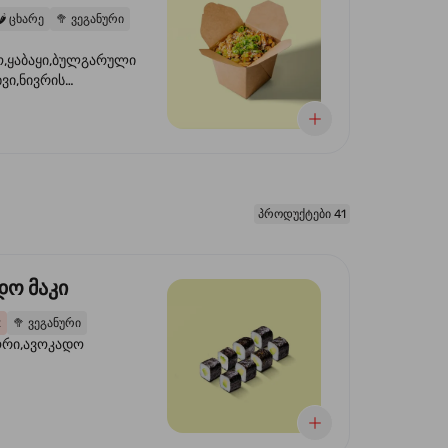
️
ცხარე
🥦
ვეგანური
,ყაბაყი,ბულგარული
ხვი,ნივრის
ილი,ტკბილ ცხარე
წვანე ხახვი,სეზამის
 ნაზავი,მზესუმზირის
რდა
პროდუქტები 41
დო მაკი
2
🥦
ვეგანური
ორი,ავოკადო