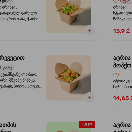
1
️
ცხარე
3
ბრინჯი ,
ბრინჯი,
აბაყი,ბულგარული
სტაფილო
ი,ნივრის ბაზა, ქათმის
წიწაკა,ხა
ილი, ტკბილ ცხარე
ბაზა,მარ
13,9 ₾
ე ხახვი,სეზამის
სოუსი, მწ
აზავი,მზესუმზირის
მარცვლის
ა
ზეთი ,ბა
კრევეტით
ატრია
პოპქო
️
ცხარე
სოსუი
ეტი,მწვანე ლობიო,
ორი, მწვანე წიწაკა,
ატრია უდ
აბაყი, სოიოს სოუსი,
ნაჭრებით, ბ
ი, უნაგის სოუსი,
წიწაკა, 
14,65 
ე სოუსი, მწვანე ხახვი,
ნიორი) ტ
ვეტები, სეზამის ზეთი,
ლობიო. ს
მარცვლები
ქათმის
ატრია
-20%