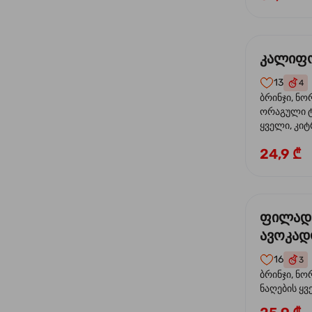
კალიფო
13
4
ბრინჯი, ნო
ორაგული ტ
ყველი, კიტ
24,9 ₾
ფილად
ავოკა
16
3
ბრინჯი, ნო
ნაღების ყ