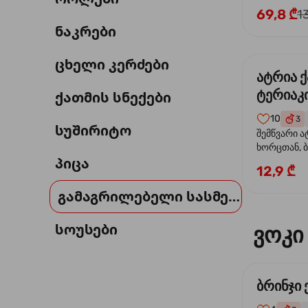
69,8 ₾
1
ნაკრები
ცხელი კერძები
ატრია 
ტერიაკი
ქათმის სნექები
10
3
სუშირიტო
შემწვარი ა
ხორცთან, 
პიცა
წიწაკა, ხახ
12,9 ₾
და ტერიაკ
გამაგრილებელი სასმელი
სოუსები
ვოკი
ბრინჯი