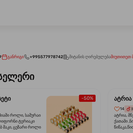
9
განრიგი
+995577978742
მიტანის ღირებულება
მიუთითეთ 
სელერი
სეტი
ატრია
-50%
14
3
ჰიაში როლი, სამურაი
ატრია, მწ
ლიფორნი ტერიაკი
ქათამი ,ნ
ბ მაკი, ცეზარი როლი
წიწაკა,