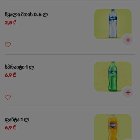
წყალი მთის 0.5 ლ
2,5 ₾
სპრაიტი 1 ლ
6,9 ₾
ფანტა 1 ლ
6,9 ₾