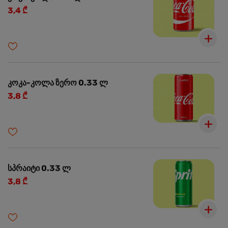
3,4 ₾
კოკა-კოლა ზერო 0.33 ლ
3,8 ₾
სპრაიტი 0.33 ლ
3,8 ₾