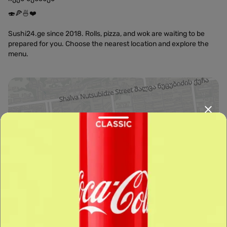
🍣🍕🍜❤️
Sushi24.ge since 2018. Rolls, pizza, and wok are waiting to be
prepared for you. Choose the nearest location and explore the
menu.
Leaflet
|
OpenFreeMap
©
OpenMapTiles
Data from
OpenStreetMap
მარშრუტის დაგეგმვა