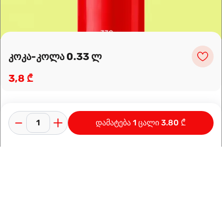
კოკა-კოლა 0.33 ლ
3,8 ₾
დამატება 1 ცალი 3.80 ₾