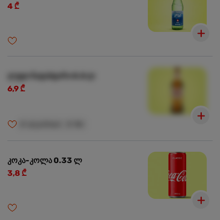
4 ₾
ლუდი ნატახტარი 0.5 ლ
6,9 ₾
🍺
ალკოჰოლი
🍺
18+
კოკა-კოლა 0.33 ლ
3,8 ₾