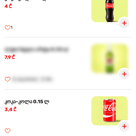
4 ₾
1
ლუდი სტელა არტუა 0.33 ლ
7,9 ₾
🍺
ალკოჰოლი
🍺
18+
კოკა-კოლა 0.15 ლ
3,4 ₾