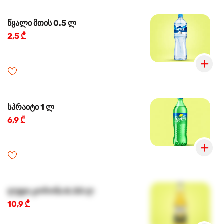
წყალი მთის 0.5 ლ
2,5 ₾
სპრაიტი 1 ლ
6,9 ₾
ლუდი კორონა 0.33 ლ
10,9 ₾