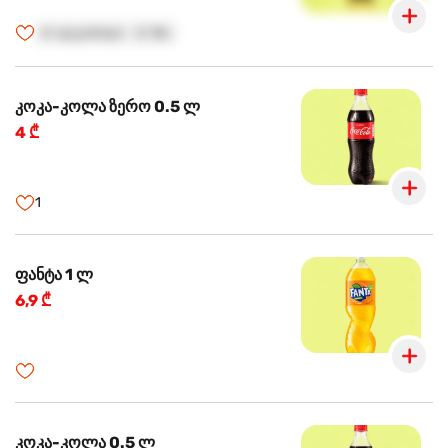
🍺
ალკოჰოლი
🍺
18+
კოკა-კოლა ზერო 0.5 ლ
4 ₾
1
ფანტა 1 ლ
6,9 ₾
კოკა-კოლა 0.5 ლ