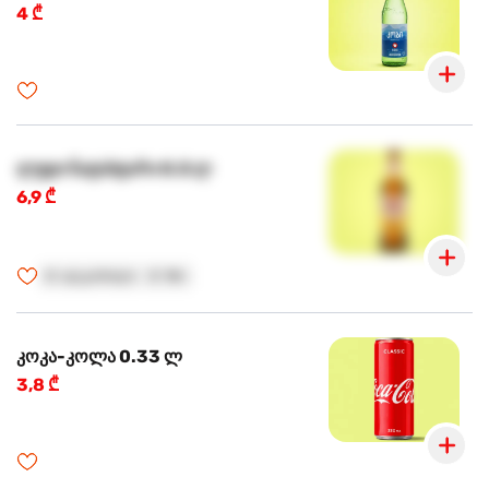
4 ₾
ლუდი ნატახტარი 0.5 ლ
6,9 ₾
🍺
ალკოჰოლი
🍺
18+
კოკა-კოლა 0.33 ლ
3,8 ₾