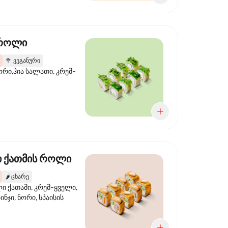
 როლი
🥦
ვეგანური
ორი,ჰია სალათი, კრემ-
 ქათმის როლი
🌶️
ცხარე
 ქათამი, კრემ-ყველი,
ინჯი, ნორი, სპაისის