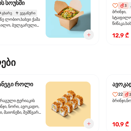
ს სოუსში
3

ბრინჯი,
️
ცხარე
🥦
ვეგანური
სტაფილო
ანე ლობიო,ხახვი ქამა
წიწაკა,ხა
ფილო, ბულგარული
ბაზა,მარ
სუმზირის ზეთი,
12,9 ₾
სოუსი., მ
ოუსი, ყაბაყი
მარცვლის
ზეთი ,ბა
ები
მანეგი როლი
ავოკა
22
ორაგული ტერიაკის
ბრინჯი,ნ
ინჯი, ნორი, ავოკადო,
, მაიონეზი, შემწვარი
10,9 ₾