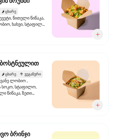
ის სოუსში
🌶️
ცხარე
ევეტი, წითელი წიწაკა,
ობიო, ხახვი, სტაფილო,
სი ტერიაკი, სეზამი,
ხვი, ნიორი
 ბოსტნეულით
🌶️
ცხარე
🥦
ვეგანური
ვანე ლობიო ,
მა სოკო, სტაფილო,
ი წიწაკა, ზეთი
რის, ტკბილ ცხარე
ბაყი
ხვო ბრინჯი