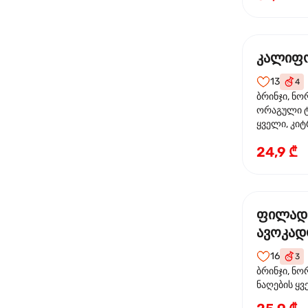
კალიფო
13
4
ბრინჯი, ნო
ორაგული ტ
ყველი, კიტ
24,9 ₾
ფილად
ავოკა
16
3
ბრინჯი, ნო
ნაღების ყ