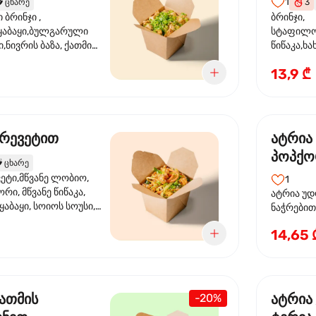
1
️
ცხარე
3
ბრინჯი ,
ბრინჯი,
აბაყი,ბულგარული
სტაფილო
ი,ნივრის ბაზა, ქათმის
წიწაკა,ხა
ილი, ტკბილ ცხარე
ბაზა,მარ
13,9 ₾
ე ხახვი,სეზამის
სოუსი, მწ
აზავი,მზესუმზირის
მარცვლის
ა
ზეთი ,ბა
კრევეტით
ატრია
პოპქო
️
ცხარე
სოსუი
ეტი,მწვანე ლობიო,
1
ორი, მწვანე წიწაკა,
ატრია უდ
აბაყი, სოიოს სოუსი,
ნაჭრებით, ბ
ი, უნაგის სოუსი,
წიწაკა, 
14,65 
ე სოუსი, მწვანე ხახვი,
ნიორი) ტ
ვეტები, სეზამის ზეთი,
ლობიო. ს
მარცვლები
ქათმის
ატრია
-20%