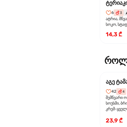
ტერიაკი
6
3
🌶
ატრია, მწვ
სოკო, სტა
წიწაკა, მზე
14,3 ₾
ტერიაკის ს
როლ
აგე ტა
42
4
შემწვარი 
სოუსში, ბრ
კრემ-ყველი
ხახვი
23,9 ₾