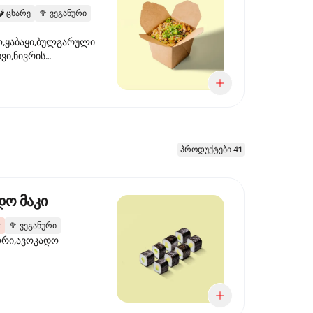
️
ცხარე
🥦
ვეგანური
,ყაბაყი,ბულგარული
ხვი,ნივრის
ილი,ტკბილ ცხარე
წვანე ხახვი,სეზამის
 ნაზავი,მზესუმზირის
რდა
პროდუქტები 41
დო მაკი
2
🥦
ვეგანური
ორი,ავოკადო