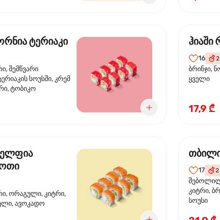
რნია ტერიაკი
ჰიაში
16
2
რი, შემწვარი
ბრინჯი, ნ
ერიაკის სოუსში, კრემ
ყველი
რი, ტობიკო
17,9 ₾
ელფია
თბილი
დოთი
17
2
შებოლილი
კიტრი, ბრ
რი, ორაგული, კიტრი,
სოუსი
ველი, ავოკადო