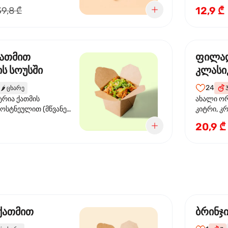
წიწაკა, ს
12,9 ₾
39,8 ₾
სოუსი, თე
სოუსი, ტ
მწვანე ხა
ქათმით
ფილა
ს სოუსში
კლასი
24
🌶️
ცხარე
ტრია ქათმის
ახალი ორ
ბოსტნეულით (მწვანე
კიტრი, კ
ვი, სტაფილო, ყაბაყი)
20,9 ₾
ის სოუსით
 ქათმით
ბრინჯ