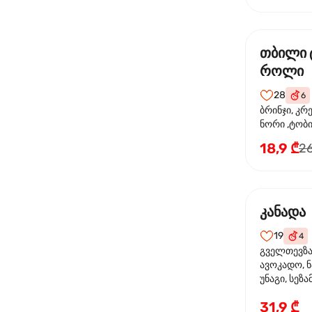
თბილი 
როლი
28
6
ბრინჯი, კრ
ნორი ,ტობი
მაიონეზი,შ
18,9 ₾
26
სეზამი, ტე
კანადა
19
4
გველთევზა,
ავოკადო, ნ
უნაგი, სეზა
31,9 ₾