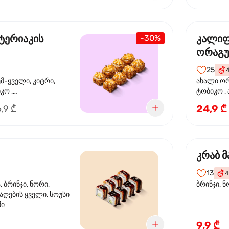
ტერიაკის
კალი
-30%
ორაგ
25
ემ-ყველი, კიტრი,
ახალი ორ
კო ,
ტობიკო ,
ემწვარი ორაგული,
24,9 ₾
,9 ₾
რიაკის სოუსი
კრაბ მ
13
4
 ბრინჯი, ნორი,
ბრინჯი, ნ
აღების ყველი, სოუსი
მი
9,9 ₾