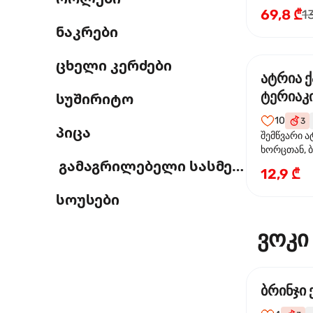
69,8 ₾
1
ნაკრები
ცხელი კერძები
ატრია 
ტერიაკი
სუშირიტო
10
3
პიცა
შემწვარი ა
ხორცთან, 
გამაგრილებელი სასმელი
წიწაკა, ხახ
12,9 ₾
და ტერიაკ
სოუსები
ვოკი
ბრინჯი