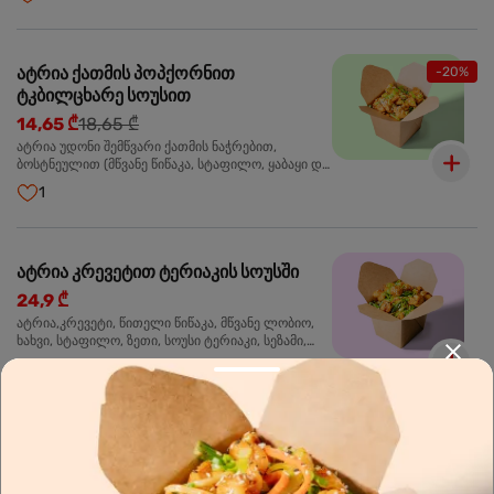
მარცვლები,ხახვი,მწვანე ხახვი
ატრია ქათმის პოპქორნით
-20%
ტკბილცხარე სოუსით
14,65 ₾
18,65 ₾
ატრია უდონი შემწვარი ქათმის ნაჭრებით,
ბოსტნეულით (მწვანე წიწაკა, სტაფილო, ყაბაყი და
ნიორი) ტკბილ-ცხარე სოუსით, მწვანე ლობიო.
1
სეზამის მარცვლები,ხახვი,მწვანე ხახვი
ატრია კრევეტით ტერიაკის სოუსში
24,9 ₾
ატრია,კრევეტი, წითელი წიწაკა, მწვანე ლობიო,
ხახვი, სტაფილო, ზეთი, სოუსი ტერიაკი, სეზამი,
მწვანე ხახვი, ნიორი
5
🌶️
ცხარე
4
ბრინჯი კრევეტით
24,9 ₾