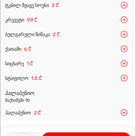
ტკბილ მჟავე სოუსი
3 ₾
კრევეტი
9.9 ₾
ბულგარული წიწაკა
2 ₾
Leaflet
|
OpenFreeMap
©
OpenMapTiles
Data from
OpenStreetMap
ქათამი
6 ₾
მარშრუტის დაგეგმვა
სიცხარე
1 ₾
სტაფილო
1.5 ₾
ჰალაპენიო
მაქსიმუმი 10
ჰალაპენიო
2 ₾