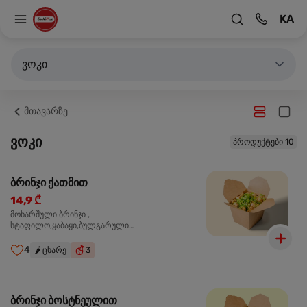
KA
ვოკი
მთავარზე
ვოკი
პროდუქტები 10
ბრინჯი ქათმით
14,9 ₾
მოხარშული ბრინჯი ,
სტაფილო,ყაბაყი,ბულგარული
წიწაკა,ხახვი,ნივრის ბაზა, ქათმის ფილე ,მარილი,
ტკბილ ცხარე სოუსი,მწვანე ხახვი,სეზამის
4
🌶️
ცხარე
3
მარცვლის ნაზავი,მზესუმზირის ზეთი,ბარდა
ბრინჯი ბოსტნეულით