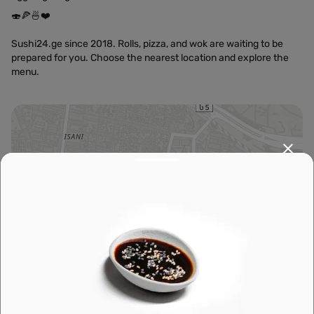
🍣🍕🍜❤️
Sushi24.ge since 2018. Rolls, pizza, and wok are waiting to be
prepared for you. Choose the nearest location and explore the
menu.
Leaflet
|
OpenFreeMap
©
OpenMapTiles
Data from
OpenStreetMap
მარშრუტის დაგეგმვა