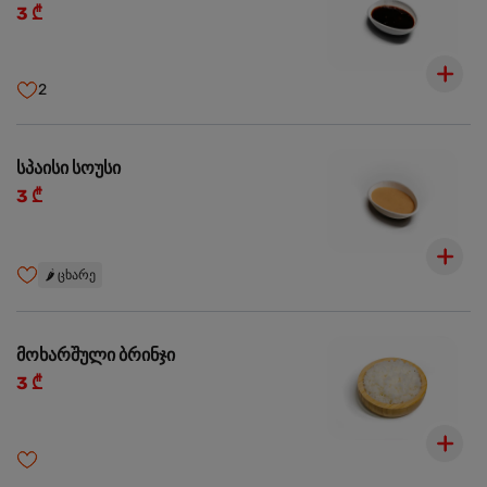
3 ₾
2
სპაისი სოუსი
3 ₾
🌶️
ცხარე
მოხარშული ბრინჯი
3 ₾