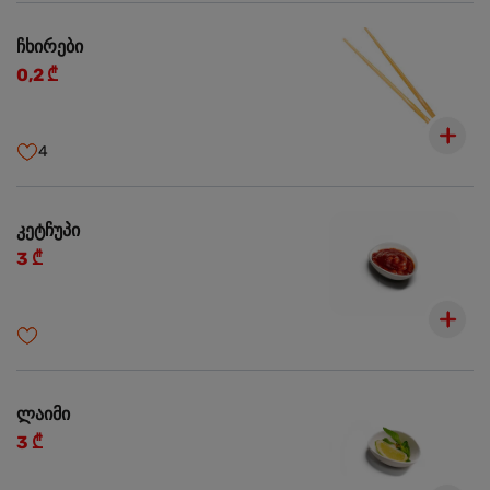
ჩხირები
0,2 ₾
4
კეტჩუპი
3 ₾
ლაიმი
3 ₾