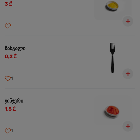
3 ₾
ჩანგალი
0,2 ₾
1
ჯინჯერი
1,5 ₾
1